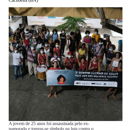
Cachoeira (BA)
A jovem de 25 anos foi assassinada pelo ex-
namorado e tornou-se símbolo na luta contra o