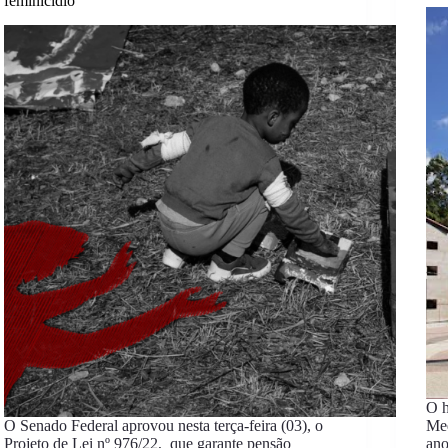
feminicídio
O h
O Senado Federal aprovou nesta terça-feira (03), o
Med
Projeto de Lei nº 976/22, que garante pensão
ano