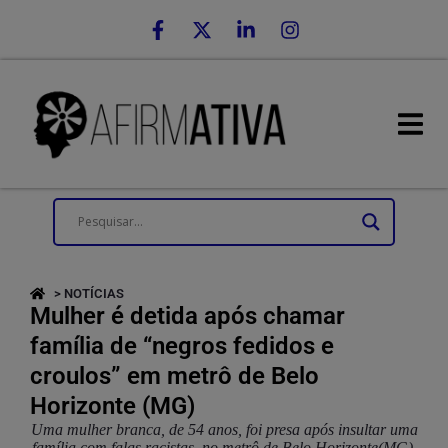
> NOTÍCIAS
Mulher é detida após chamar
família de “negros fedidos e
croulos” em metrô de Belo
Horizonte (MG)
Uma mulher branca, de 54 anos, foi presa após insultar uma
família com falas racistas, no metrô de Belo Horizonte(MG),