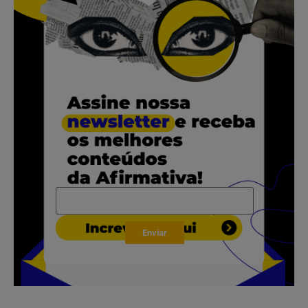
.
.
.
Enviar