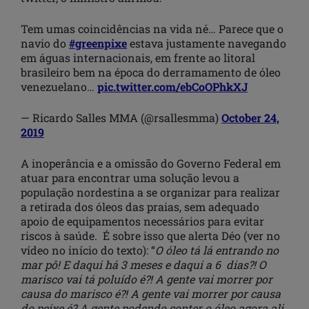
Tem umas coincidências na vida né… Parece que o
navio do
#greenpixe
estava justamente navegando
em águas internacionais, em frente ao litoral
brasileiro bem na época do derramamento de óleo
venezuelano…
pic.twitter.com/ebCoOPhkXJ
— Ricardo Salles MMA (@rsallesmma)
October 24,
2019
A inoperância e a omissão do Governo Federal em
atuar para encontrar uma solução levou a
população nordestina a se organizar para realizar
a retirada dos óleos das praias, sem adequado
apoio de equipamentos necessários para evitar
riscos à saúde. É sobre isso que alerta Déo (ver no
vídeo no início do texto): “
O óleo tá lá entrando no
mar pô! E daqui há 3 meses e daqui a 6 dias?! O
marisco vai tá poluído é?! A gente vai morrer por
causa do marisco é?! A gente vai morrer por causa
do peixe é? A gente podendo conter o óleo agora ali