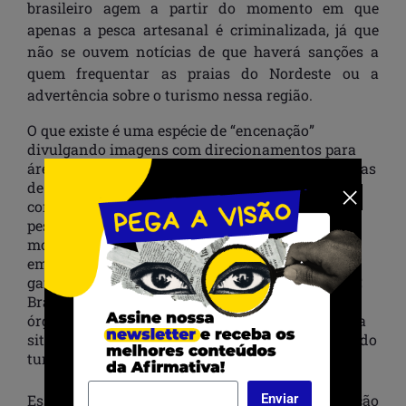
brasileiro agem a partir do momento em que
apenas a pesca artesanal é criminalizada, já que
não se ouvem notícias de que haverá sanções a
quem frequentar as praias do Nordeste ou a
advertência sobre o turismo nessa região.
O que existe é uma espécie de “encenação”
divulgando imagens com direcionamentos para
áreas aparentemente sem a presença das manchas
de óleos, mas invisibilizando as várias
constatações e denúncias das pescadoras,
pescadores, marisqueiras e voluntários que se
mobilizam para extrair toneladas de óleos
embrenhados na lama fértil dos mangues que
garantem seus alimentos e meios de vida. A BBC
Brasil em seu
site
noticiou como prefeituras e
órgãos ambientais do governo tentam camuflar a
situação de praias importantes para a economia do
turismo.
Enviar
Essa situação a que está submetida a população