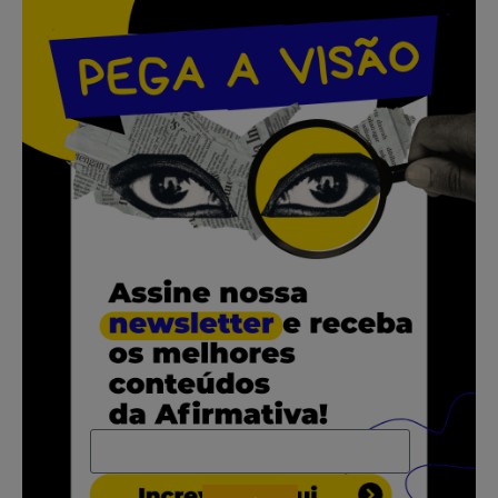
.
.
.
.
.