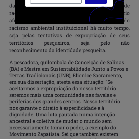
das águas é um dos casos mais concretos de
racismo ambiental no Brasil. Porém é necessário
afirmar que esta população já vem sofrendo
racismo ambiental instituicional há muito tempo,
seja pelas tentativas de expropriação de seus
territórios pesqueiros, seja pelo não
reconhecimento da identidade pesqueira.
A pescadora, quilombola de Conceição de Salinas
(BA) e Mestra em Sustentabilidade Junto a Povos e
Terras Tradicionais (UNB), Elionice Sacramento,
em sua dissertação, atesta essa situação: “Se
aceitarmos a expropriação do nosso território
seremos mais uma comunidade nas favelas e
periferias dos grandes centros. Nosso território
nos garante o direito à especificidade e à
dignidade. Uma luta pautada numa intenção
ancestral e coletiva de mudar o mundo sem
necessariamente tomar o poder, a exemplo do
Movimento Zapatista. Sei que também existem