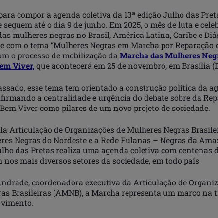
para compor a agenda coletiva da 13ª edição Julho das Pret
e seguem até o dia 9 de junho. Em 2025, o mês de luta e cele
 das mulheres negras no Brasil, América Latina, Caribe e Di
ue com o tema “Mulheres Negras em Marcha por Reparação e
om o processo de mobilização da
Marcha das Mulheres Neg
em Viver,
que acontecerá em 25 de novembro, em Brasília (D
assado, esse tema tem orientado a construção política da a
eafirmando a centralidade e urgência do debate sobre da Re
 Bem Viver como pilares de um novo projeto de sociedade.
la Articulação de Organizações de Mulheres Negras Brasile
res Negras do Nordeste e a Rede Fulanas – Negras da Ama
Julho das Pretas realiza uma agenda coletiva com centenas 
 nos mais diversos setores da sociedade, em todo país.
Andrade, coordenadora executiva da Articulação de Organi
as Brasileiras (AMNB), a Marcha representa um marco na tr
ovimento.