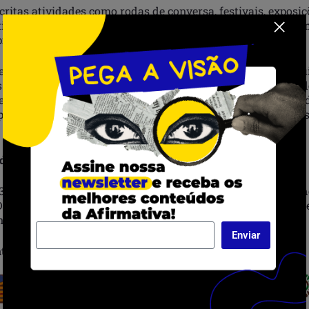
ritas atividades como rodas de conversa, festivais, exposiçõ
tica, seminários e marchas, que estejam alinhadas com o te
ios da luta contra o racismo patriarcal.
e coletivos de mulheres negras, movimentos negros, institu
s de pesquisa, associações trabalhistas, grupos de empreen
endedoras negras individuais, professoras e estudantes po
postas de autarquias, partidos políticos e empresas privada
das Pretas
 pelo Odara – Instituto da Mulher Negra, a ação de incidênc
Dia Internacional da Mulher Negra Afro-Latino-Americana 
 dia 25 de julho.
Enviar
tividade até 9 de junho
clicando aqui.