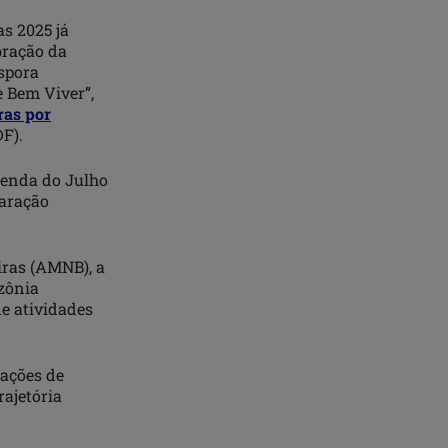
as 2025 já
bração da
áspora
 Bem Viver”,
ras por
F).
genda do Julho
paração
iras (AMNB), a
zônia
de atividades
zações de
ajetória