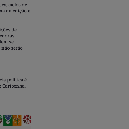
es, ciclos de
ma da edição e
ições de
dedoras
dem se
s não serão
ia política é
e Caribenha,