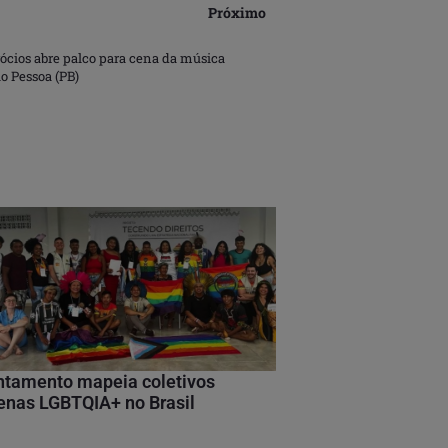
Próximo
ócios abre palco para cena da música
 Pessoa (PB)
ntamento mapeia coletivos
enas LGBTQIA+ no Brasil