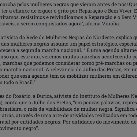
archa pelas mulheres negras que vieram antes de nós! Qu
 ter a chance de erguer o grito por Reparação e Bem Viver.
 gritamos, resistimos e reivindicamos a Reparação e o Bem 
ciáveis, a serem conquistados agora”, afirma Vinólia.
, ativista da Rede de Mulheres Negras do Nordeste, explica 
a das mulheres negras assume um papel estratégico, especi
tecerá a segunda marcha nacional. “ É uma agenda altame
Penso que, este ano, veremos muitas marchas acontecendo pe
, marchas que podemos considerar como pré-marchas ou pr
a marcha nacional. A relevância do Julho das Pretas, em 
 poder que essa agenda tem de mobilizar mulheres em difere
m todo o Brasil.”
s do Rosário, a Durica, ativista do Instituto de Mulheres N
, conta que o Julho das Pretas,
“em poucas palavras, repre
rasileira, o mês da visibilidade da mulher negra. Significa 
r atrás, através de uma arte de atividades realizadas em tod
Brasil por entidades negras. Por entidades do movimento d
ovimento negro”.