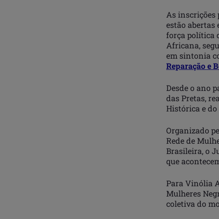
As inscrições 
estão abertas 
força política
Africana, seg
em sintonia c
Reparação e B
Desde o ano p
das Pretas, r
Histórica e do
Organizado pe
Rede de Mulhe
Brasileira, o 
que acontecem
Para Vinólia 
Mulheres Negr
coletiva do m