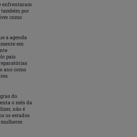
e enfrentaram
 E também por
Viver como
que a agenda
almente em
nte
lo país
eparatórias
um ano como
ntes
egras do
senta o mês da
dizer, não é
os os estados
e mulheres