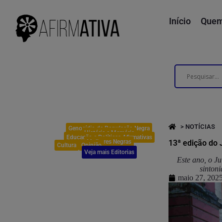
Início
Quem
> NOTÍCIAS
Genocídio da População Negra
História e Memória
Educação e Políticas Afirmativas
Mulheres Negras
13ª edição do 
Cultura
Opinião
Veja mais Editorias
Este ano, o J
sinton
maio 27, 202