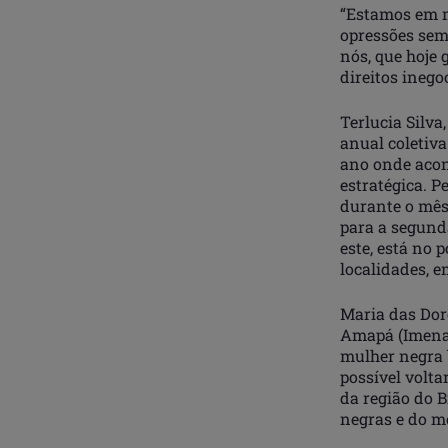
“Estamos em m
opressões sem
nós, que hoje
direitos inego
Terlucia Silva
anual coletiv
ano onde acon
estratégica. 
durante o mês
para a segund
este, está no
localidades, e
Maria das Dore
Amapá (Imena)
mulher negra b
possível volta
da região do 
negras e do m