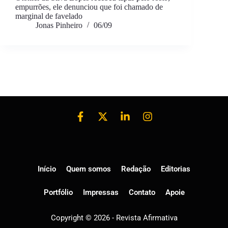
empurrões, ele denunciou que foi chamado de
marginal de favelado
Jonas Pinheiro
06/09
Início
Quem somos
Redação
Editorias
Portfólio
Impressas
Contato
Apoie
Copyright © 2026 - Revista Afirmativa