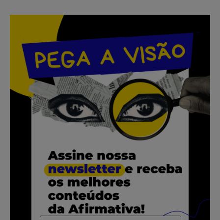
.
.
.
.
.