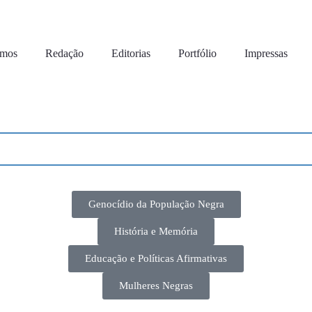
omos
Redação
Editorias
Portfólio
Impressas
Genocídio da População Negra
História e Memória
Educação e Políticas Afirmativas
Mulheres Negras