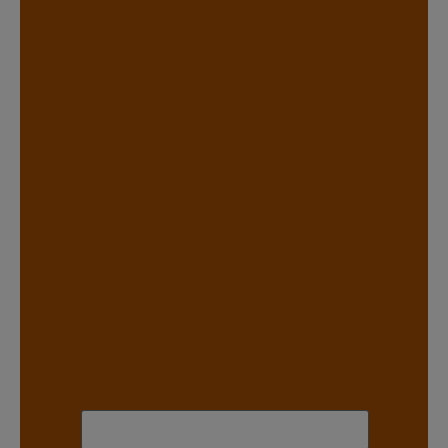
.
.
.
.
.