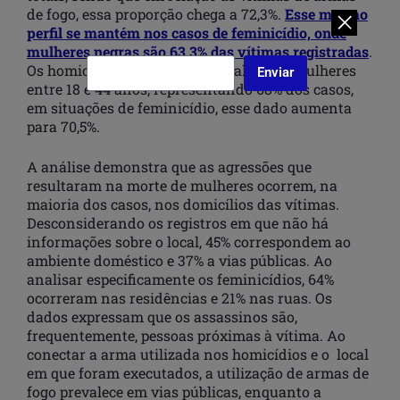
de fogo, essa proporção chega a 72,3%.
Esse mesmo
perfil se mantém nos casos de feminicídio, onde
mulheres negras são 63,3% das vítimas registradas
.
Os homicídios atingem principalmente mulheres
Enviar
entre 18 e 44 anos, representando 68% dos casos,
em situações de feminicídio, esse dado aumenta
para 70,5%.
A análise demonstra que as agressões que
resultaram na morte de mulheres ocorrem, na
maioria dos casos, nos domicílios das vítimas.
Desconsiderando os registros em que não há
informações sobre o local, 45% correspondem ao
ambiente doméstico e 37% a vias públicas. Ao
analisar especificamente os feminicídios, 64%
ocorreram nas residências e 21% nas ruas. Os
dados expressam que os assassinos são,
frequentemente, pessoas próximas à vítima. Ao
conectar a arma utilizada nos homicídios e o local
em que foram executados, a utilização de armas de
fogo prevalece em vias públicas, enquanto a