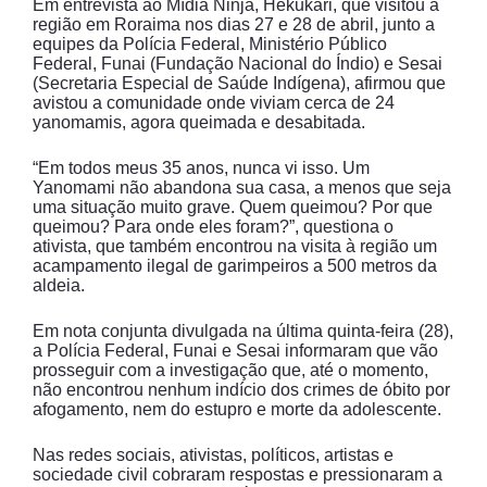
Em entrevista ao Mídia Ninja, Hekukari, que visitou a
região em Roraima nos dias 27 e 28 de abril, junto a
equipes da Polícia Federal, Ministério Público
Federal, Funai (Fundação Nacional do Índio) e Sesai
(Secretaria Especial de Saúde Indígena), afirmou que
avistou a comunidade onde viviam cerca de 24
yanomamis, agora queimada e desabitada.
“Em todos meus 35 anos, nunca vi isso. Um
Yanomami não abandona sua casa, a menos que seja
uma situação muito grave. Quem queimou? Por que
queimou? Para onde eles foram?”, questiona o
ativista, que também encontrou na visita à região um
acampamento ilegal de garimpeiros a 500 metros da
aldeia.
Em nota conjunta divulgada na última quinta-feira (28),
a Polícia Federal, Funai e Sesai informaram que vão
prosseguir com a investigação que, até o momento,
não encontrou nenhum indício dos crimes de óbito por
afogamento, nem do estupro e morte da adolescente.
Nas redes sociais, ativistas, políticos, artistas e
sociedade civil cobraram respostas e pressionaram a