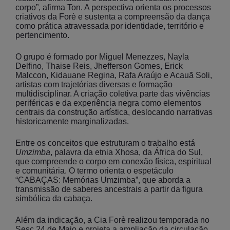
corpo”, afirma Ton. A perspectiva orienta os processos
criativos da Forè e sustenta a compreensão da dança
como prática atravessada por identidade, território e
pertencimento.
O grupo é formado por Miguel Menezzes, Nayla
Delfino, Thaise Reis, Jhefferson Gomes, Erick
Malccon, Kidauane Regina, Rafa Araújo e Acauã Soli,
artistas com trajetórias diversas e formação
multidisciplinar. A criação coletiva parte das vivências
periféricas e da experiência negra como elementos
centrais da construção artística, deslocando narrativas
historicamente marginalizadas.
Entre os conceitos que estruturam o trabalho está
Umzimba
, palavra da etnia Xhosa, da África do Sul,
que compreende o corpo em conexão física, espiritual
e comunitária. O termo orienta o espetáculo
“CABAÇAS: Memórias Umzimba”, que aborda a
transmissão de saberes ancestrais a partir da figura
simbólica da cabaça.
Além da indicação, a Cia Forè realizou temporada no
Sesc 24 de Maio e projeta a ampliação da circulação