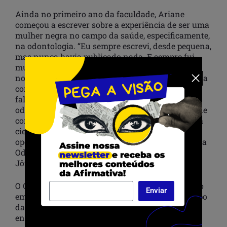
Ainda no primeiro ano da faculdade, Ariane
começou a escrever sobre a experiência de ser uma
mulher negra no campo da saúde, especificamente,
na odontologia. “Eu sempre escrevi, desde pequena,
mas nunca havia publicado nada. E sempre fui
muito questionadora”, relembrou a estudante. Já
no quarto período da graduação, uma professora a
convidou para um congresso, em que precisaria
falar sobre o papel das mulheres negras na
odontologia. Nesse evento, os caminhos de Ariane
começaram a ser traçados enquanto divulgadora
científica. Logo depois da palestra, surgiu a
oportunidade de publicar o Guia Antirracista para
Odontologia, com a coautoria das profissionais
Jôice Corrêa e Carol Lemos.
O Guia teve grande repercussão, com lançamento
Enviar
em vários estados. A jovem entendeu que o campo
da saúde estava carente de formação para
enfrentar o racismo. Mesmo após o sucesso