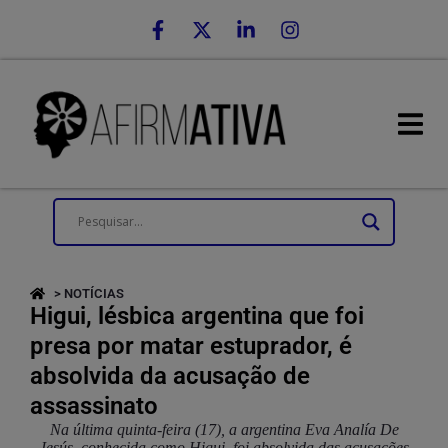
> NOTÍCIAS
Higui, lésbica argentina que foi
presa por matar estuprador, é
absolvida da acusação de
assassinato
Na última quinta-feira (17), a argentina Eva Analía De
Jesús, conhecida como Higui, foi absolvida das acusações