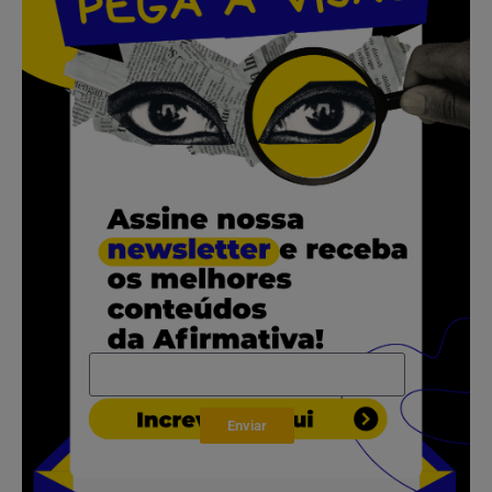
.
.
.
.
Enviar