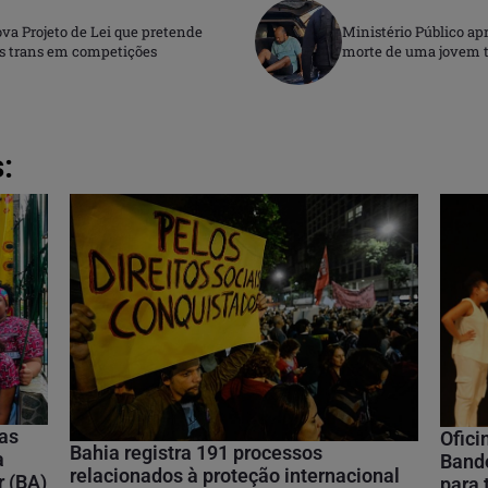
va Projeto de Lei que pretende
Ministério Público ap
tas trans em competições
morte de uma jovem 
:
nas
Ofici
Bahia registra 191 processos
a
Bando
relacionados à proteção internacional
r (BA)
para