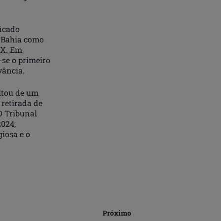
ficado
a Bahia como
IX. Em
-se o primeiro
vância.
ultou de um
 retirada de
O Tribunal
2024,
iosa e o
Próximo