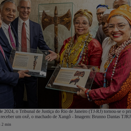
2024, o Tribunal de Justiça do Rio de Janeiro (TJ-RJ) tornou-se o pri
receber um oxê, o machado de Xangô - Imagem: Brunno Dantas TJRJ