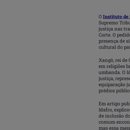
O
Instituto de
Supremo Tribu
justiça nas tr
Corte. O pedid
presença de sí
cultural do paí
Xangô, rei de 
em religiões 
umbanda. O Id
justiça, repre
equiparação ju
prédios públic
Em artigo publ
Idafro, explic
de inclusão do
comum encontra
mas essa mesm