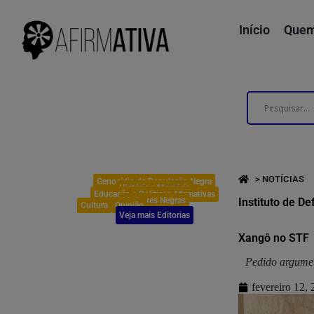
Início
Quem
> NOTÍCIAS
Genocídio da População Negra
História e Memória
Educação e Políticas Afirmativas
Mulheres Negras
Instituto de D
Cultura
Opinião
Veja mais Editorias
Xangô no STF
Pedido argumen
fevereiro 12,