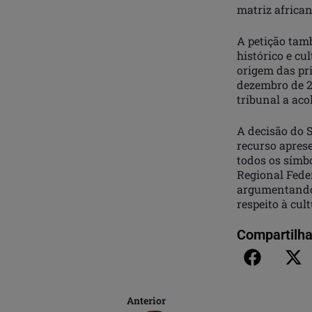
matriz african
A petição tam
histórico e c
origem das pri
dezembro de 20
tribunal a aco
A decisão do 
recurso aprese
todos os símbo
Regional Fede
argumentando 
respeito à cul
Compartilha
Anterior