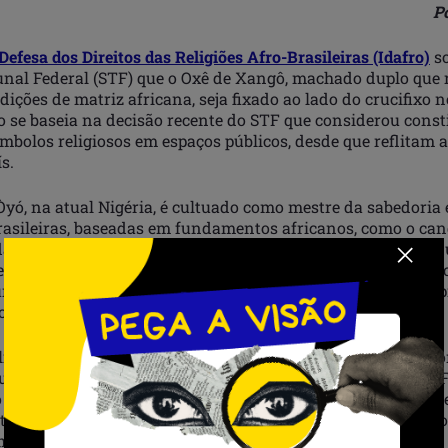
P
 Defesa dos Direitos das Religiões Afro-Brasileiras (Idafro)
so
nal Federal (STF) que o Oxê de Xangô, machado duplo que 
adições de matriz africana, seja fixado ao lado do crucifixo 
o se baseia na decisão recente do STF que considerou const
mbolos religiosos em espaços públicos, desde que reflitam a
s.
Òyó, na atual Nigéria, é cultuado como mestre da sabedoria e
brasileiras, baseadas em fundamentos africanos, como o ca
afro argumenta que o Oxê simboliza a imparcialidade e a d
sentada pelo machado que corta dos dois lados. O pedido ref
rídica entre esse elemento e o crucifixo, tradicionalmente 
os brasileiros.
icado no JusBrasil, o advogado Hédio Silva Jr., coordenado
ou a fundamentação da solicitação, citando a decisão do STF
 Oxê no STF não é um pedido de privilégio, mas de equidade.
r crucifixos em prédios públicos, refletindo uma tradição 
a oportunidade de representação não tem sido concedida à