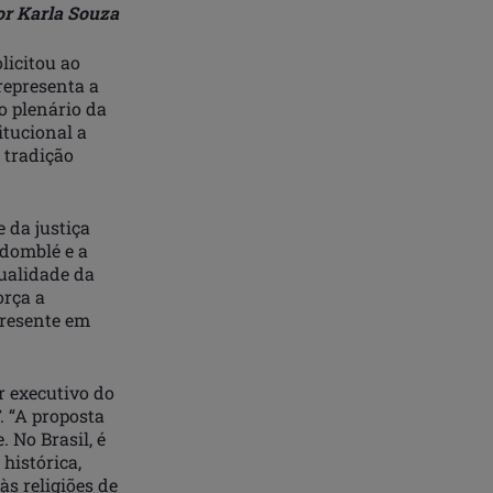
or Karla Souza
licitou ao
representa a
no plenário da
itucional a
 tradição
 da justiça
ndomblé e a
ualidade da
orça a
presente em
r executivo do
. “A proposta
 No Brasil, é
histórica,
s religiões de