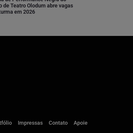
 de Teatro Olodum abre vagas
 turma em 2026
tfólio
Impressas
Contato
Apoie