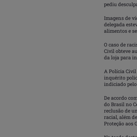
pediu desculpa
Imagens de ví
delegada este
alimentos e s
O caso de raci
Civil obteve a
da loja para i
A Polícia Civi
inquérito poli
indiciado pelo
De acordo com
do Brasil no C
reclusão de u
racial, além d
Proteção aos 