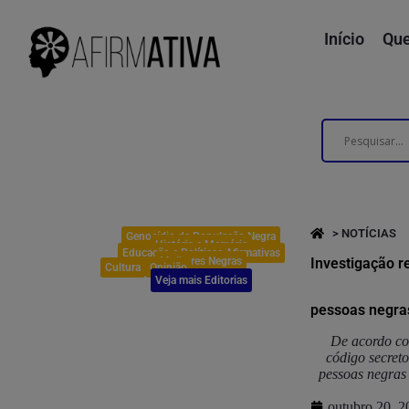
Início
Qu
> NOTÍCIAS
Genocídio da População Negra
História e Memória
Educação e Políticas Afirmativas
Mulheres Negras
Investigação r
Cultura
Opinião
Veja mais Editorias
pessoas negras
De acordo com
código secret
pessoas negras
outubro 20, 2