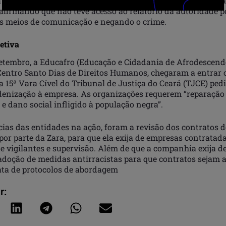
 terça-feira (19), a Zara emitiu novo posicionamento sobre 
afirmando que não teve acesso ao relatório da autoridade po
s meios de comunicação e negando o crime.
etiva
setembro, a Educafro (Educação e Cidadania de Afrodescend
 Centro Santo Dias de Direitos Humanos, chegaram a entra
na 15ª Vara Cível do Tribunal de Justiça do Ceará (TJCE) pe
denização à empresa. As organizações requerem “reparação
 e dano social infligido à população negra”.
ias das entidades na ação, foram a revisão dos contratos d
or parte da Zara, para que ela exija de empresas contratad
e vigilantes e supervisão. Além de que a companhia exija d
adoção de medidas antirracistas para que contratos sejam 
ata de protocolos de abordagem
r: