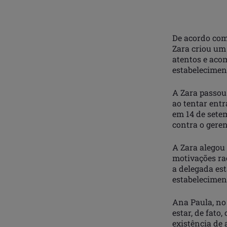
De acordo com 
Zara criou um 
atentos e aco
estabeleciment
A Zara passou 
ao tentar ent
em 14 de sete
contra o gere
A Zara alegou
motivações rac
a delegada es
estabelecimen
Ana Paula, no 
estar, de fat
existência de 