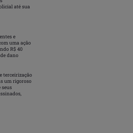
as
licial até sua
entes e
r com uma ação
dindo R$ 40
 de dano
e terceirização
as um rigoroso
e seus
assinados,