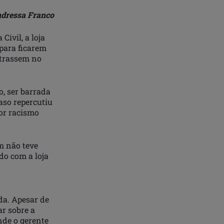
dressa Franco
Civil, a loja
 para ficarem
ntrassem no
o, ser barrada
aso repercutiu
por racismo
m não teve
do com a loja
ada. Apesar de
ar sobre a
nde o gerente