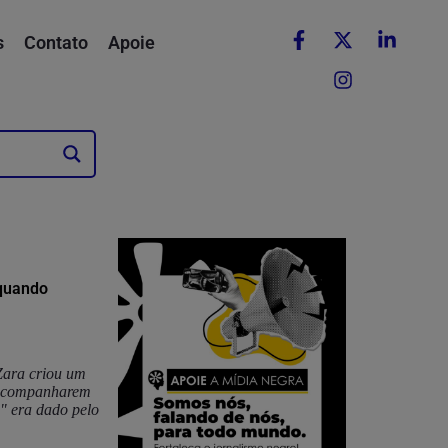
s
Contato
Apoie
 quando
 Zara criou um
e acompanharem
" era dado pelo