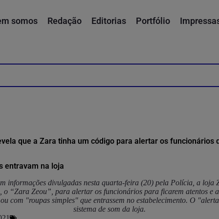
em somos
Redação
Editorias
Portfólio
Impressa
evela que a Zara tinha um código para alertar os funcionários
 entravam na loja
 informações divulgadas nesta quarta-feira (20) pela Polícia, a loja
o, o “Zara Zeou”, para alertar os funcionários para ficarem atentos 
 ou com "roupas simples" que entrassem no estabelecimento. O "alerta
sistema de som da loja.
021