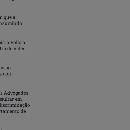
m que a
consumindo
s, a Polícia
tro de vídeo
as ao
so foi
os Advogados
esultar em
 discriminação
artamento de