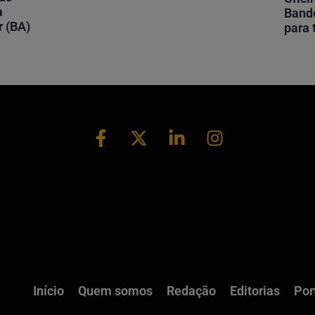
a
Bando
r (BA)
para
Início
Quem somos
Redação
Editorias
Por