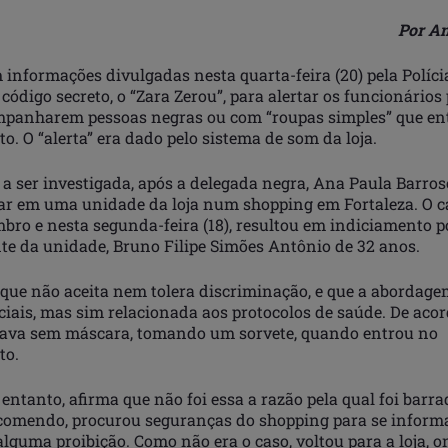
Por An
informações divulgadas nesta quarta-feira (20) pela Polícia 
código secreto, o “Zara Zerou”, para alertar os funcionários
mpanharem pessoas negras ou com “roupas simples” que e
o. O “alerta” era dado pelo sistema de som da loja.
a ser investigada, após a delegada negra, Ana Paula Barros
rar em uma unidade da loja num shopping em Fortaleza. O c
mbro e nesta segunda-feira (18), resultou em indiciamento 
nte da unidade, Bruno Filipe Simões Antônio de 32 anos.
 que não aceita nem tolera discriminação, e que a abordage
iais, mas sim relacionada aos protocolos de saúde. De acor
tava sem máscara, tomando um sorvete, quando entrou no
to.
entanto, afirma que não foi essa a razão pela qual foi barr
o, comendo, procurou seguranças do shopping para se inform
alguma proibição. Como não era o caso, voltou para a loja, o