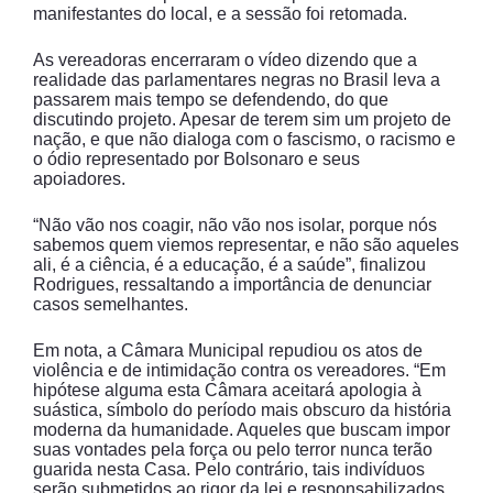
manifestantes do local, e a sessão foi retomada.
As vereadoras encerraram o vídeo dizendo que a
realidade das parlamentares negras no Brasil leva a
passarem mais tempo se defendendo, do que
discutindo projeto. Apesar de terem sim um projeto de
nação, e que não dialoga com o fascismo, o racismo e
o ódio representado por Bolsonaro e seus
apoiadores.
“Não vão nos coagir, não vão nos isolar, porque nós
sabemos quem viemos representar, e não são aqueles
ali, é a ciência, é a educação, é a saúde”, finalizou
Rodrigues, ressaltando a importância de denunciar
casos semelhantes.
Em nota, a Câmara Municipal repudiou os atos de
violência e de intimidação contra os vereadores. “Em
hipótese alguma esta Câmara aceitará apologia à
suástica, símbolo do período mais obscuro da história
moderna da humanidade. Aqueles que buscam impor
suas vontades pela força ou pelo terror nunca terão
guarida nesta Casa. Pelo contrário, tais indivíduos
serão submetidos ao rigor da lei e responsabilizados