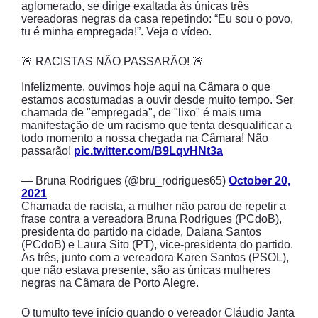
aglomerado, se dirige exaltada às únicas três
vereadoras negras da casa repetindo: “Eu sou o povo,
tu é minha empregada!”. Veja o vídeo.
🚨 RACISTAS NÃO PASSARÃO! 🚨
Infelizmente, ouvimos hoje aqui na Câmara o que
estamos acostumadas a ouvir desde muito tempo. Ser
chamada de "empregada", de "lixo" é mais uma
manifestação de um racismo que tenta desqualificar a
todo momento a nossa chegada na Câmara! Não
passarão!
pic.twitter.com/B9LqvHNt3a
— Bruna Rodrigues (@bru_rodrigues65)
October 20,
2021
Chamada de racista, a mulher não parou de repetir a
frase contra a vereadora Bruna Rodrigues (PCdoB),
presidenta do partido na cidade, Daiana Santos
(PCdoB) e Laura Sito (PT), vice-presidenta do partido.
As três, junto com a vereadora Karen Santos (PSOL),
que não estava presente, são as únicas mulheres
negras na Câmara de Porto Alegre.
O tumulto teve início quando o vereador Cláudio Janta