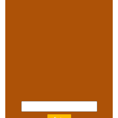
.
.
.
.
.