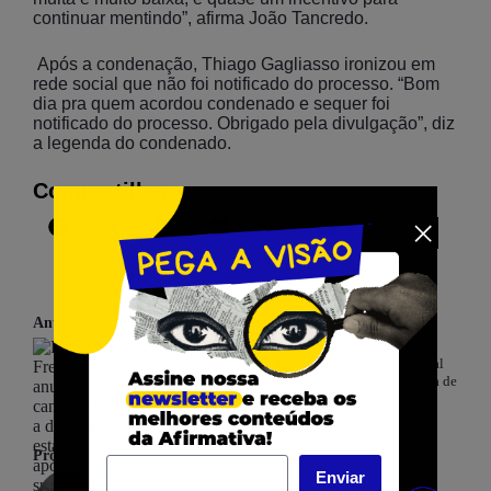
continuar mentindo”, afirma João Tancredo.
Após a condenação, Thiago Gagliasso ironizou em
rede social que não foi notificado do processo. “Bom
dia pra quem acordou condenado e sequer foi
notificado do processo. Obrigado pela divulgação”, diz
a legenda do condenado.
Compartilhar:
Anterior
Renato Freitas anuncia candidatura a deputado estadual
após suspenção da cassação do seu mandato na Câmara de
Curitiba
Próximo
Enviar