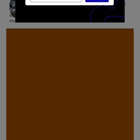
Dias depois de ter sua barraca de lanches destruída, jovem
trans segue sem poder trabalhar e agressor solto
.
.
.
.
.