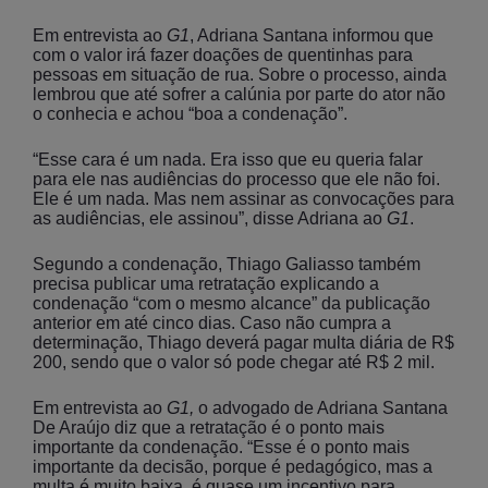
Em entrevista ao
G1
, Adriana Santana informou que
com o valor irá fazer doações de quentinhas para
pessoas em situação de rua. Sobre o processo, ainda
lembrou que até sofrer a calúnia por parte do ator não
o conhecia e achou “boa a condenação”.
“Esse cara é um nada. Era isso que eu queria falar
para ele nas audiências do processo que ele não foi.
Ele é um nada. Mas nem assinar as convocações para
as audiências, ele assinou”, disse Adriana ao
G1
.
Segundo a condenação, Thiago Galiasso também
precisa publicar uma retratação explicando a
condenação “com o mesmo alcance” da publicação
anterior em até cinco dias. Caso não cumpra a
determinação, Thiago deverá pagar multa diária de R$
200, sendo que o valor só pode chegar até R$ 2 mil.
Em entrevista ao
G1,
o advogado de Adriana Santana
De Araújo diz que a retratação é o ponto mais
importante da condenação. “Esse é o ponto mais
importante da decisão, porque é pedagógico, mas a
multa é muito baixa, é quase um incentivo para