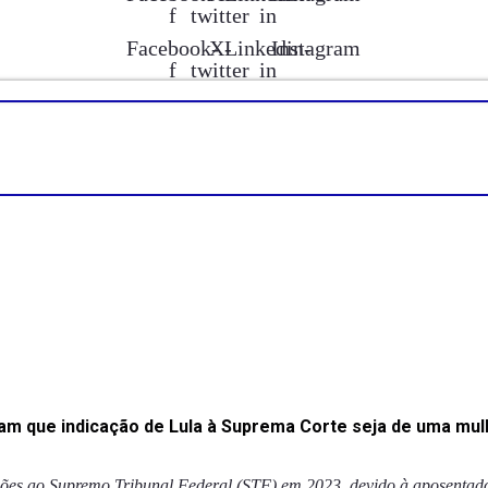
f
twitter
in
Facebook-
X-
Linkedin-
Instagram
f
twitter
in
am que indicação de Lula à Suprema Corte seja de uma mul
cações ao Supremo Tribunal Federal (STF) em 2023, devido à aposentado