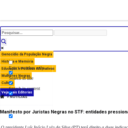
Genocídio da População Negra
História e Memória
Exact matches only
Educação e Políticas Afirmativas
Mulheres Negras
Search in title
Cultura
Search in content
Opinião
Veja mais Editorias
> NOTÍCIAS
Manifesto por Juristas Negras no STF: entidades pression
O presidente Luís Inácio Lula da Silva (PT) terá direito a duas indi