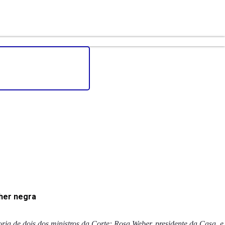
her negra
ria de dois dos ministros da Corte: Rosa Weber, presidente da Casa, e