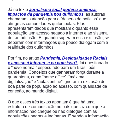
Já no texto
Jornalismo local poderia amenizar
impactos da pandemia nos quilombos
, as autoras
chamaram a atenção para o “deserto de notícias” que
atinge as comunidades quilombolas. Elas
apresentaram dados que mostram o quanto essa
população tem acesso negado à internet e ao sistema
de radiodifusão. E, quando superam essa exclusão, se
deparam com informações que pouco dialogam com a
realidade dos quilombos.
Por fim, no artigo
Pandemia, Desigualdades Raciais
e acesso à Internet: e eu com isso?
, foi questionado
o “novo normal” especulado para um Brasil pós-
pandemia. Conceitos que ganharam força durante a
quarentena, como “home office”, “máxima
digitalização” e “aulas online” ignoram a exclusão de
boa parte da população ao acesso, com qualidade de
conexão, ao mundo digital.
O que esses três textos apontam é que há uma
estrutura de comunicação no país que faz com que a
informação não chegue ou não dialogue com as
populações negras e indígenas. E sendo a informação