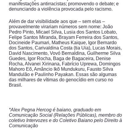
manifestações antirracistas; promovendo o debate; e
denunciando a violência provocada pelo racismo.
Além de dar visibilidade aos que – sem elas –
provavelmente virariam números sem nome: João
Pedro Pinto, Micael Silva, Lusia dos Santos Lobato,
Felipe Santos Miranda, Brayam Ferreira dos Santos,
Docineide Paumari, Matheus Kaique, Igor Bernardo
dos Santos, Carivaldina Costa (tia Uia), Lucas Morais,
David Nascimento, Vovó Bernaldina, Guilherme Silva
Guedes, Igor Rocha, Baga de Bagaceira, Denise
Rocha, Alvanei Xirinana, Fabrício Uprewa, Domingos
Mahoro Eõ, Amâncio Ikõ Mundukuru, Fausto Silva
Mandulão e Paulinho Payakan. Essas são algumas
das milhares de vítimas do genocídio em curso no
Brasil.
*Alex Pegna Hercog é baiano, graduado em
Comunicação Social (Relações Públicas), membro do
coletivo Intervozes e do Coletivo Baiano pelo Direito à
Comunicação