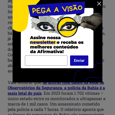
legítima defesa, mesmo sendo possível ver em
imagens gravadas por uma pessoa que passava no
local, que Gabriel Santos Costa, e um amigo de 19
anos, estavam rendidos, após serem xingados e
receberem tapas, e Oliveira os obrigar a deitar no
chão e colocar as mãos na cabeça, antes de serem
baleados por cerca de 12 tiros. Gabriel não resistiu,
já o outro jovem, que não teve o nome divulgado,
está internado em estado grave no Hospital Geral
do Estado (HGE). Marlon, que atua na 9ª
Companhia Independente da Polícia Militar, no
bairro da Boca do Rio, não estava fardado quando
Enviar
abordou os garotos, que, segundo ele, tentaram
assaltá-lo.
Vale lembrar que,
de acordo com dados da Rede de
Observatórios da Segurança, a polícia da Bahia é a
mais letal do país
. Em 2023 foram 1.702 vítimas –
único estado entre os monitorados a ultrapassar a
marca de 1 mil casos. Um assassinato cometido
pela polícia a cada 7 horas. O relatório aponta que
as forças de segurança da Bahia são responsáveis