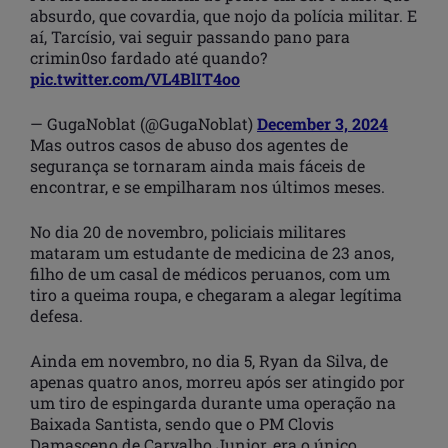
absurdo, que covardia, que nojo da polícia militar. E
aí, Tarcísio, vai seguir passando pano para
crimin0so fardado até quando?
pic.twitter.com/VL4BlIT4oo
— GugaNoblat (@GugaNoblat)
December 3, 2024
Mas outros casos de abuso dos agentes de
segurança se tornaram ainda mais fáceis de
encontrar, e se empilharam nos últimos meses.
No dia 20 de novembro, policiais militares
mataram um estudante de medicina de 23 anos,
filho de um casal de médicos peruanos, com um
tiro a queima roupa, e chegaram a alegar legítima
defesa.
Ainda em novembro, no dia 5, Ryan da Silva, de
apenas quatro anos, morreu após ser atingido por
um tiro de espingarda durante uma operação na
Baixada Santista, sendo que o PM Clovis
Damasceno de Carvalho Junior, era o único