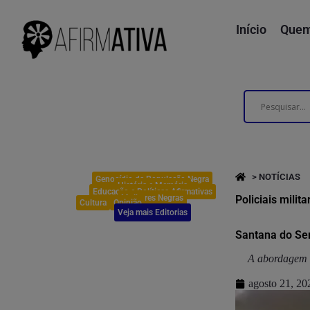
Início
Quem
> NOTÍCIAS
Genocídio da População Negra
História e Memória
Educação e Políticas Afirmativas
Mulheres Negras
Policiais mili
Cultura
Opinião
Veja mais Editorias
Santana do Se
A abordagem t
agosto 21, 20