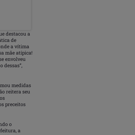
ue destacou a
ática de
onde a vítima
a mãe atípica!
se envolveu
o dessas”,
 tomou medidas
o reitera seu
tos
s preceitos
ndo o
eitura, a