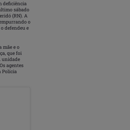
m deficiência
último sábado
eridó (RN). A
s empurrando o
 o defendeu e
a mãe e o
a, que foi
A unidade
. Os agentes
 Polícia