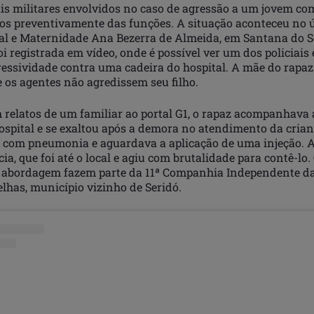
ais militares envolvidos no caso de agressão a um jovem co
os preventivamente das funções. A situação aconteceu no 
ital e Maternidade Ana Bezerra de Almeida, em Santana do S
foi registrada em vídeo, onde é possível ver um dos policiai
essividade contra uma cadeira do hospital. A mãe do rapaz
 os agentes não agredissem seu filho.
 relatos de um familiar ao portal G1, o rapaz acompanhava 
spital e se exaltou após a demora no atendimento da crianç
 com pneumonia e aguardava a aplicação de uma injeção. 
cia, que foi até o local e agiu com brutalidade para contê-lo
 abordagem fazem parte da 11ª Companhia Independente da
elhas, município vizinho de Seridó.