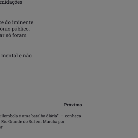
timidações
nte do iminente
ônio público.
lar só foram
e mental e não
Próximo
quilombola é uma batalha diária” – conheça
o Rio Grande do Sul em Marcha por
er