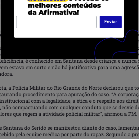
A post shared by Thabatta Pimenta (@eupimenta)
Enviar
i denunciada pela vereadora Thabatta Pimenta (PSOL/RN), q
e Autoridade (Lei nº 13.869/2019), que considera abuso a pr
ca ou moral por parte de agentes públicos, mesmo em casos 
o algum ato de desobediência ou desacato. “Senti a dor dess
deficiência, é conhecido em Santana desde criança e nunca 
em estava em surto e não há justificativa para uma agressã
adora.
ota, a Polícia Militar do Rio Grande do Norte declarou que
staurando procedimento para apuração do caso. “A corporaçã
stitucional com a legalidade, a ética e o respeito aos direi
 não compactuando com qualquer conduta que se desvie do
alores que regem a atividade policial militar”, afirmou a PM.
de Santana do Seridó se manifestou diante do caso, lamenta
ebido pela equipe médica por parte do rapaz. Segundo a pref