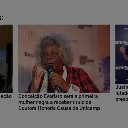
:
Justi
lutad
ipação
Conceição Evaristo será a primeira
preso
mulher negra a receber título de
Doutora Honoris Causa da Unicamp