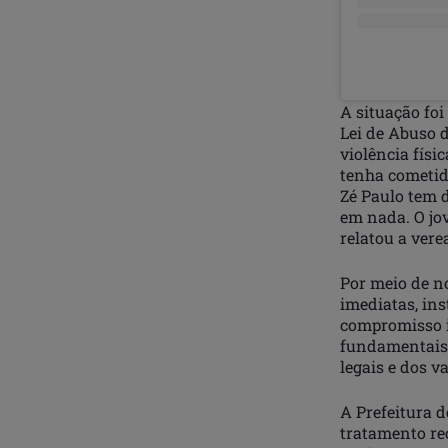
A situação fo
Lei de Abuso d
violência físi
tenha cometid
Zé Paulo tem 
em nada. O jov
relatou a vere
Por meio de n
imediatas, in
compromisso in
fundamentais,
legais e dos v
A Prefeitura 
tratamento rec