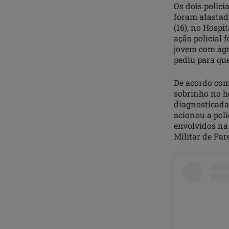
Os dois polici
foram afastad
(16), no Hosp
ação policial 
jovem com agr
pediu para que
De acordo com
sobrinho no ho
diagnosticada
acionou a polí
envolvidos na
Militar de Par