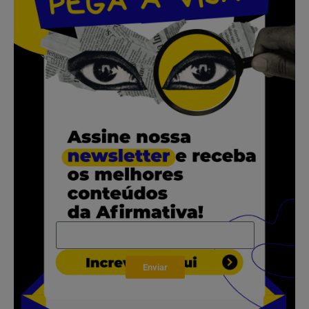
.
.
.
.
Enviar