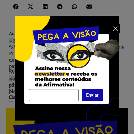
Anterior
Série “São Florestas” destaca o papel da Amazônia
na luta por justiça climática
Próximo
9ª edição da Mostra de Cinema Negro EGBÉ está
com inscrições abertas
Enviar
.