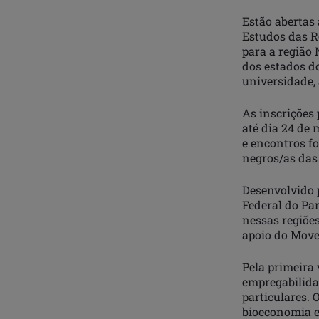
Estão abertas 
Estudos das R
para a região 
dos estados d
universidade,
As inscrições 
até dia 24 de 
e encontros f
negros/as das
Desenvolvido p
Federal do Pa
nessas regiõe
apoio do Move
Pela primeira 
empregabilida
particulares.
bioeconomia e