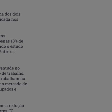
ha dos dois
ficada nos
ens
penas 18% de
ndo o estudo
Entre os
ventude no
 de trabalho.
 trabalham na
 no mercado de
cupados e
com a redução
gros. “O