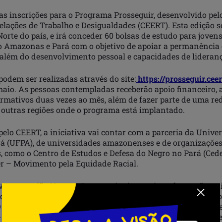
as inscrições para o Programa Prosseguir, desenvolvido pel
elações de Trabalho e Desigualdades (CEERT). Esta edição s
Norte do país, e irá conceder 60 bolsas de estudo para joven
o Amazonas e Pará com o objetivo de apoiar a permanência
 além do desenvolvimento pessoal e capacidades de lideran
podem ser realizadas através do site:
https://prosseguir.ceer
maio. As pessoas contempladas receberão apoio financeiro, 
ormativos duas vezes ao mês, além de fazer parte de uma re
 outras regiões onde o programa está implantado.
elo CEERT, a iniciativa vai contar com a parceria da Unive
rá (UFPA), de universidades amazonenses e de organizaçõe
s, como o Centro de Estudos e Defesa do Negro no Pará (Ced
r – Movimento pela Equidade Racial.
vez na região Norte, o Prosseguir visa apoiar a formação uni
de de jovens negros matriculados/as em universidades públ
 O programa também tem como objetivo estimular o interesse
 empregos relacionados à sustentabilidade e ao meio ambie