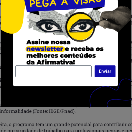
elação ao Brasil e ao mundo.
Daniel Bento Teixeira, diretor executivo do CEERT, “a escol
atégica para que a juventude negra participe de forma quali
 bioeconomia para a região”.
sui 21 instituições de ensino superior, e o Pará, 35. Os jov
maior grupo populacional de ambas os estados. No Brasil, a
/as de 18 a 24 anos estão cursando uma universidade, segu
 Instituto de Pesquisa Econômica Aplicada (Ipea) em 2020. 
s o número sobe para 36%.
Enviar
igualdade nas condições de acesso e permanência desta ju
or, uma persistente desigualdade racial também no mercado
quase 200 mil pessoas estão desempregadas e mais de mil
. Na capital do estado, havia 440 mil pessoas subutilizadas
arto trimestre de 2022. Já no Pará, são quase 350 mil deso
 informalidade (Fonte: IBGE/Pnad).
ira, o programa tem um grande potencial para contribuir 
de precariedade de trabalho para profissionais negras e ne