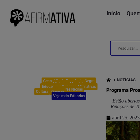
Início
Quem
> NOTÍCIAS
Genocídio da População Negra
História e Memória
Educação e Políticas Afirmativas
Mulheres Negras
Programa Pross
Cultura
Opinião
Veja mais Editorias
Estão abertas
Relações de Tr
abril 25, 2023