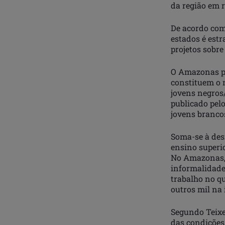
da região em r
De acordo com 
estados é estr
projetos sobre
O Amazonas pos
constituem o 
jovens negros
publicado pelo
jovens branco
Soma-se à des
ensino superi
No Amazonas, 
informalidade
trabalho no qu
outros mil na
Segundo Teixe
das condições 