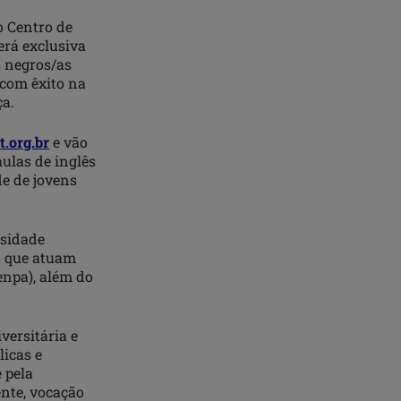
o Centro de
erá exclusiva
s negros/as
 com êxito na
ça.
t.org.br
e vão
aulas de inglês
de de jovens
rsidade
s que atuam
enpa), além do
versitária e
icas e
 pela
nte, vocação