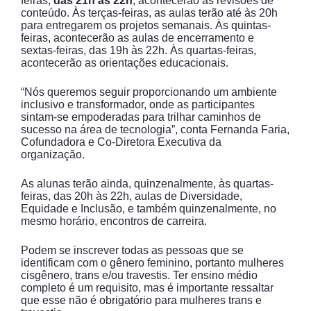
feiras,
das 21h às 22h
, acontecerão as revisões de
conteúdo. Às terças-feiras, as aulas terão até às 20h
para entregarem os projetos semanais. Às quintas-
feiras, acontecerão as aulas de encerramento e
sextas-feiras, das 19h às 22h. Às quartas-feiras,
acontecerão as orientações educacionais.
“Nós queremos seguir proporcionando um ambiente
inclusivo e transformador, onde as participantes
sintam-se empoderadas para trilhar caminhos de
sucesso na área de tecnologia”, conta Fernanda Faria,
Cofundadora e Co-Diretora Executiva da
organização.
As alunas terão ainda, quinzenalmente, às quartas-
feiras, das 20h às 22h, aulas de Diversidade,
Equidade e Inclusão, e também quinzenalmente, no
mesmo horário, encontros de carreira.
Podem se inscrever todas as pessoas que se
identificam com o gênero feminino, portanto mulheres
cisgênero, trans e/ou travestis. Ter ensino médio
completo é um requisito, mas é importante ressaltar
que esse não é obrigatório para mulheres trans e