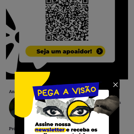
Anterior
Referência na dramaturgia brasileira, Léa Garcia
faleceu no dia que receberia homenagem no
Festival de Cinema de Gramado
Próximo