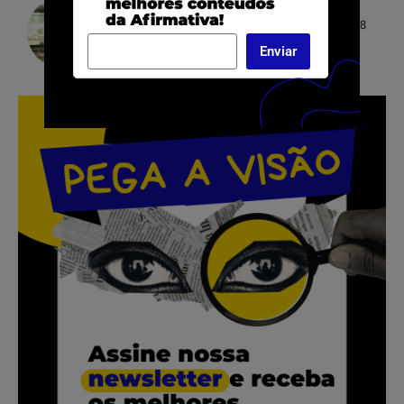
Funcionário é acusado de roubo e torturado por 8
horas em Simões Filho (BA)
Enviar
.
.
.
.
.