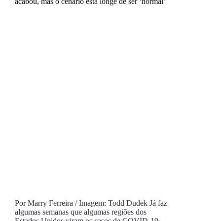
acabou, mas o cenário está longe de ser ‘normal’
Por Marry Ferreira / Imagem: Todd Dudek Já faz
algumas semanas que algumas regiões dos
Estados Unidos viram os casos de COVID-19