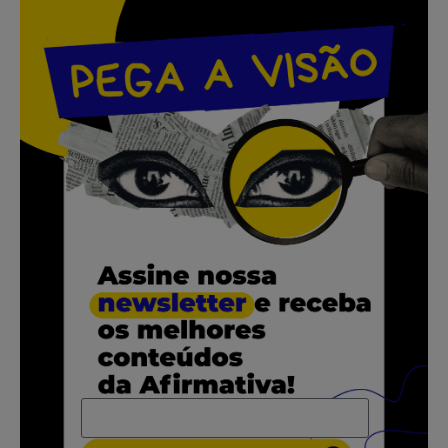
.
.
.
.
.