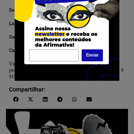
Serviço:
Lançamento virtual do livro Águas d’ilê
Data: 15 de janeiro às 19h
Canal:
www.youtube.com/cristianesobral
Enviar
Valor do livro: R$ 40 – pedido de compras
pelo
crisobral2@gmail.com
ou pelo whatsapp (61) 9
9153-1883 ou (61) 9 9294-5511 (Alyne Lima)
Compartilhar: