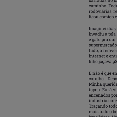
barradas no b
caminho. Toda
rodoviárias, 
ficou comigo e
Imaginei dias 
invadiu a tela
e gato pra dar
supermercado,
tudo, a reinve
internet e en
filho jogava p
E não é que e
caralho….Depoi
Minha querida
topou. Eu já v
encenados por
indústria cin
Traçando todos
mais todo o be
brasileiras. N