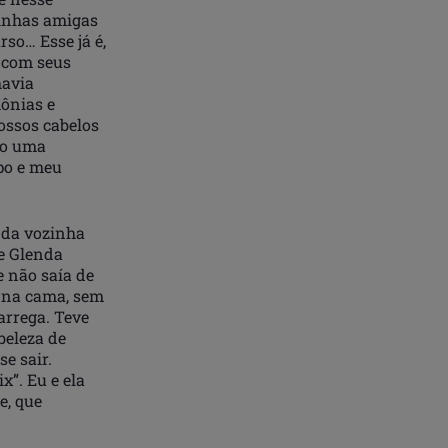
minhas amigas
rso… Esse já é,
, com seus
havia
ônias e
ossos cabelos
lo uma
rpo e meu
a da vozinha
 e Glenda
e não saía de
, na cama, sem
arrega. Teve
beleza de
e sair.
x”. Eu e ela
e, que