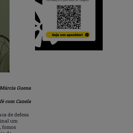
 Márcia Guena
fé com Canela
nca de defesa
sinal um
a, fomos