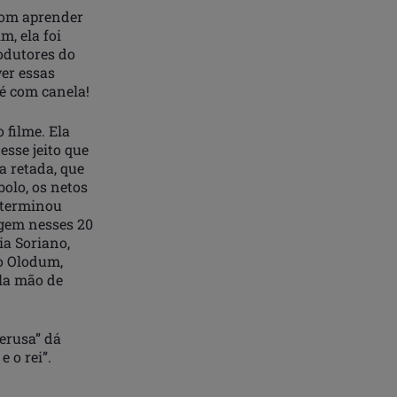
Bom aprender
m, ela foi
odutores do
ver essas
é com canela!
 filme. Ela
esse jeito que
a retada, que
bolo, os netos
 terminou
rgem nesses 20
ia Soriano,
ro Olodum,
la mão de
Jerusa” dá
 o rei”.