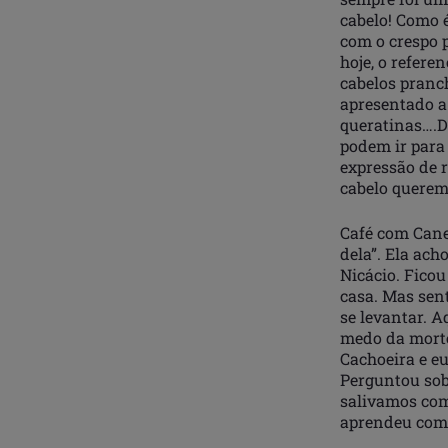
cabelo! Como 
com o crespo p
hoje, o refere
cabelos pranch
apresentado a
queratinas….D
podem ir para
expressão de 
cabelo querem 
Café com Canel
dela”. Ela ac
Nicácio. Ficou
casa. Mas sen
se levantar. 
medo da morte
Cachoeira e eu
Perguntou sobr
salivamos com
aprendeu com 