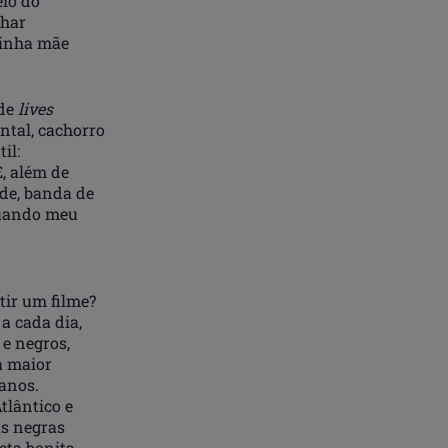
eio do
char
minha mãe
 de
lives
ntal, cachorro
il:
, além de
dade, banda de
 quando meu
tir um filme?
a cada dia,
 e negros,
a maior
anos.
tlântico e
as negras
eta bonita,