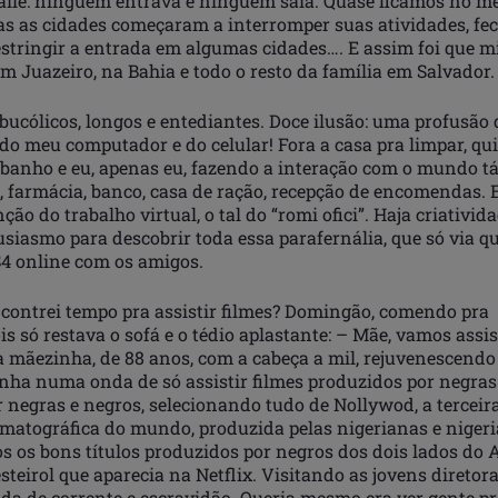
aile: ninguém entrava e ninguém saía. Quase ficamos no m
s as cidades começaram a interromper suas atividades, fe
restringir a entrada em algumas cidades…. E assim foi que 
m Juazeiro, na Bahia e todo o resto da família em Salvador.
bucólicos, longos e entediantes. Doce ilusão: uma profusão
 do meu computador e do celular! Fora a casa pra limpar, qui
 banho e eu, apenas eu, fazendo a interação com o mundo tát
 farmácia, banco, casa de ração, recepção de encomendas. E
nção do trabalho virtual, o tal do “romi ofici”. Haja criativi
tusiasmo para descobrir toda essa parafernália, que só via
S4 online com os amigos.
ncontrei tempo pra assistir filmes? Domingão, comendo pra
s só restava o sofá e o tédio aplastante: – Mãe, vamos assis
 mãezinha, de 88 anos, com a cabeça a mil, rejuvenescendo 
inha numa onda de só assistir filmes produzidos por negras
 negras e negros, selecionando tudo de Nollywod, a terceir
ematográfica do mundo, produzida pelas nigerianas e nigeri
 os bons títulos produzidos por negros dos dois lados do A
steirol que aparecia na Netflix. Visitando as jovens diretor
ada de corrente e escravidão. Queria mesmo era ver gente pr