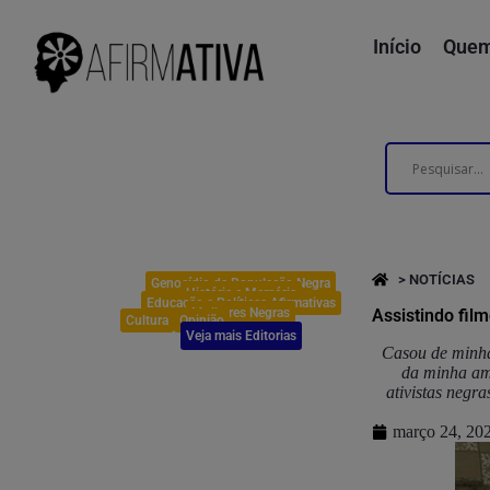
Início
Quem
> NOTÍCIAS
Genocídio da População Negra
História e Memória
Educação e Políticas Afirmativas
Mulheres Negras
Assistindo fi
Cultura
Opinião
Veja mais Editorias
Casou de minha
da minha ami
ativistas negr
março 24, 20