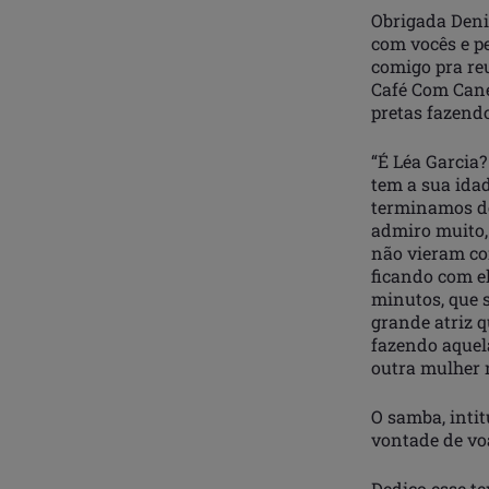
Obrigada Deni
com vocês e pe
comigo pra re
Café Com Cane
pretas fazend
“É Léa Garcia?
tem a sua idad
terminamos de 
admiro muito, 
não vieram co
ficando com e
minutos, que s
grande atriz 
fazendo aquel
outra mulher 
O samba, intit
vontade de voa
Dedico esse te