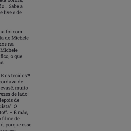
ndo… Sabe a
 live e de
na foi com
da de Michele
nos na
 Michele
ico, o que
e.
E os tecidos?!
ecordava de
 evasê, muito
ezes de lado!
depois de
ista”. O
o!”. – É mãe,
 filme de
ó, porque esse
e nesse