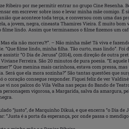
ze Ribeiro por me permitir entrar no grupo Cine Resenha. 
nsar em escrever sobre isso e levar minha mãe comigo. É si
união que acontece toda terça, e conversou com uma das pr
la, a jovem, negra, cineasta Thamires Vieira. É muito bom 
o filme lindo. Assim que terminamos o filme fizemos um caf
 Mas ela não morreu?!”. – Não minha mãe! Tá viva e fazendo
e. “Que filme lindo, minha filha. Tão curto, mas lindo”. Foi d
assistir “O Dia de Jerusa” (2014), com direção de outra pret
Viviane Ferreira. São 20 minutos de pura poesia. “E aquele 
mer?” Que menina mais carinhosa, estava com pressa, mas
la. Será que ela mora sozinha?” São tantas questões que su
ó o coração consegue responder. Fiquei feliz de ver Valdiné
que vi nos palcos do Vila Velha nas peças do Bando de Teat
a personagem vigorosa, a Margarida, salva da amargura, pe
negra.
ulado “justo”, de Marquinho Dikuá, e que encerra “o Dia de 
r: “Justa é a porta da esperança, por onde passa o mendigo e
xto a minha mãe e a Denise Ribeiro.