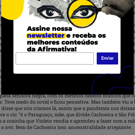
é que uma jornalista sai com um cabelo assim?” Todos as 
ra cima, mil cortes, mil tranças, turbantes, bell hooks, discu
ncial libertário de minha mãe. Então aquelas mulheres reais
ados, alisados não batia com a estética da ruptura que eu 
 ela e ao mesmo tempo a autorizava a continuar usando am
ebate difícil esse com minha mãe. A minha alma fala que n
 onde quisermos; mas a minha militância tem no meu cabe
resistência contra a opressiva estética branca. Mas meu co
ser livres!
Enviar
a (2017). “Que coisa linda, minha filha, o jeito que ela cuid
hou lindo o primeiro longa metragem dos diretores Ary Rosa
 triste com o sofrimento daquela mulher que perdeu o filho 
ti mesmo que ela ficou impressionada com a avó de Violeta
Aquela senhora negra, com os mesmos cabelos brancos que c
. Teve medo do covid e ficou pensativa. Mas também viu a 
 disse que nós iríamos lá, assim que a pandemia nos deixass
e o rio: “é o Paraguaçu, mãe, que divide Cachoeira e São Féli
 a coxinha que Violeta vendia e aprendeu a fazer com a mã
a avó. Bem de Cachoeira isso: ancenstralidade arrepiante.