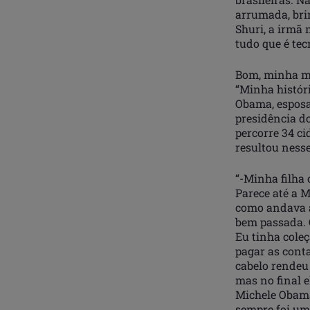
arrumada, bri
Shuri, a irmã 
tudo que é tecn
Bom, minha mã
“Minha históri
Obama, esposa
presidência do
percorre 34 ci
resultou ness
“-Minha filha 
Parece até a 
como andava a
bem passada. O
Eu tinha cole
pagar as conta
cabelo rendeu 
mas no final e
Michele Obama
sempre foi um 