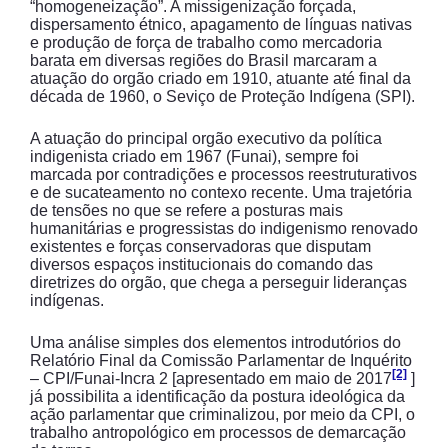
“homogeneização”. A missigenização forçada,
dispersamento étnico, apagamento de línguas nativas
e produção de força de trabalho como mercadoria
barata em diversas regiões do Brasil marcaram a
atuação do orgão criado em 1910, atuante até final da
década de 1960, o Seviço de Proteção Indígena (SPI).
A atuação do principal orgão executivo da política
indigenista criado em 1967 (Funai), sempre foi
marcada por contradições e processos reestruturativos
e de sucateamento no contexo recente. Uma trajetória
de tensões no que se refere a posturas mais
humanitárias e progressistas do indigenismo renovado
existentes e forças conservadoras que disputam
diversos espaços institucionais do comando das
diretrizes do orgão, que chega a perseguir lideranças
indígenas.
Uma análise simples dos elementos introdutórios do
Relatório Final da Comissão Parlamentar de Inquérito
[2]
– CPI/Funai-Incra 2 [apresentado em maio de 2017
]
já possibilita a identificação da postura ideológica da
ação parlamentar que criminalizou, por meio da CPI, o
trabalho antropológico em processos de demarcação