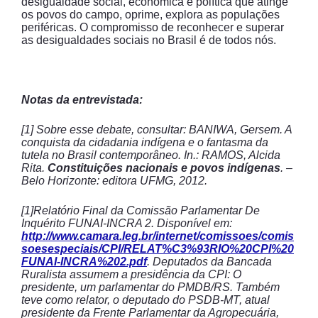
desigualdade social, econômica e política que atinge
os povos do campo, oprime, explora as populações
periféricas. O compromisso de reconhecer e superar
as desigualdades sociais no Brasil é de todos nós.
Notas da entrevistada:
[1] Sobre esse debate, consultar: BANIWA, Gersem. A
conquista da cidadania indígena e o fantasma da
tutela no Brasil contemporâneo. In.: RAMOS, Alcida
Rita.
Constituições nacionais e povos indígenas
. –
Belo Horizonte: editora UFMG, 2012.
[1]Relatório Final da Comissão Parlamentar De
Inquérito FUNAI-INCRA 2. Disponível em:
http://www.camara.leg.br/internet/comissoes/comis
soesespeciais/CPI/RELAT%C3%93RIO%20CPI%20
FUNAI-INCRA%202.pdf
. Deputados da Bancada
Ruralista assumem a presidência da CPI: O
presidente, um parlamentar do PMDB/RS. Também
teve como relator, o deputado do PSDB-MT, atual
presidente da Frente Parlamentar da Agropecuária,