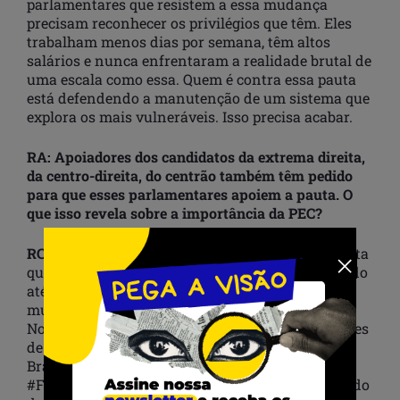
parlamentares que resistem a essa mudança
precisam reconhecer os privilégios que têm. Eles
trabalham menos dias por semana, têm altos
salários e nunca enfrentaram a realidade brutal de
uma escala como essa. Quem é contra essa pauta
está defendendo a manutenção de um sistema que
explora os mais vulneráveis. Isso precisa acabar.
RA: Apoiadores dos candidatos da extrema direita,
da centro-direita, do centrão também têm pedido
para que esses parlamentares apoiem a pauta. O
que isso revela sobre a importância da PEC?
RC:
Isso revela que a escala 6×1 é uma ferida aberta
que atravessa todos os espectros políticos. Quando
até os eleitores mais conservadores cobram
mudança, é porque o problema é insuportável.
Nossa petição pública já está chegando a 3 milhões
de assinaturas. Isso, por si só, já mostra que o
Brasil inteiro está exausto. E a tag
#FIMDAESCALA6X1 foi o assunto mais comentado