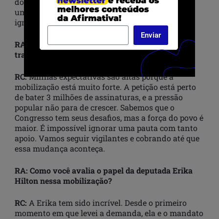
do Twitter por uma semana. Essa mobilização é
um recado claro de que essa luta não pode ser
ignorada.
Enviar
RA: Quais são suas expectativas sobre a
tramitação da PEC no Congresso?
RC:
Minhas expectativas são altas porque a
mobilização está muito forte. A petição está perto
de bater 3 milhões de assinaturas, e a pressão
popular não para de crescer. Sabemos que o
Congresso tem seus desafios, mas a força do povo é
maior. É impossível ignorar uma pauta com tanto
apoio. Vamos seguir vigilantes e cobrando até que
essa mudança aconteça.
RA: Como você avalia o papel da deputada Erika
Hilton nessa mobilização?
RC:
A Erika tem sido incrível. Desde o primeiro
momento em que levei a demanda, ela e o mandato