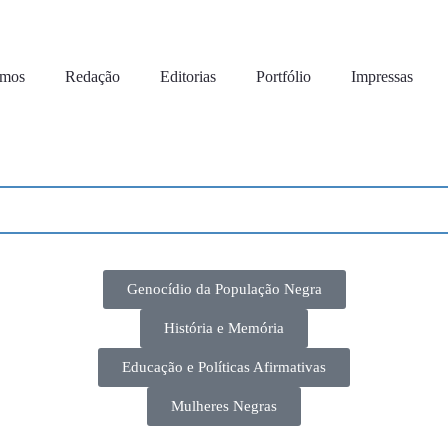
omos
Redação
Editorias
Portfólio
Impressas
Genocídio da População Negra
História e Memória
Educação e Políticas Afirmativas
Mulheres Negras