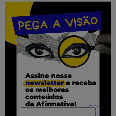
.
.
.
.
.