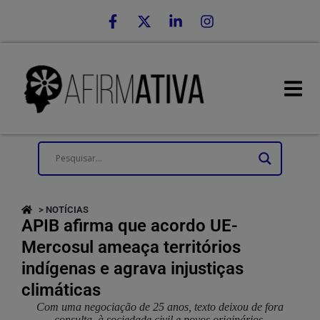
> NOTÍCIAS
APIB afirma que acordo UE-
Mercosul ameaça territórios
indígenas e agrava injustiças
climáticas
Com uma negociação de 25 anos, texto deixou de fora
consulta à sociedade civil e povos originários