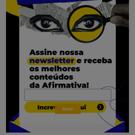
.
.
.
.
Enviar