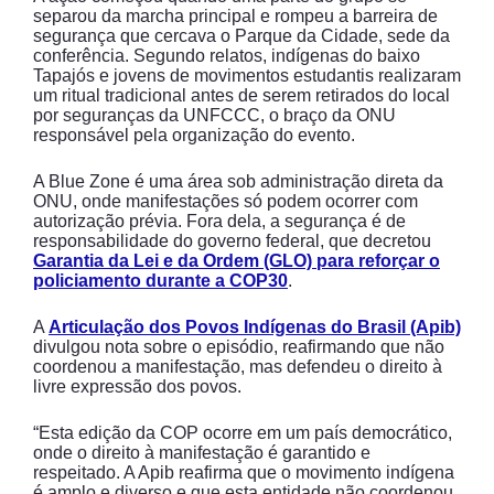
separou da marcha principal e rompeu a barreira de
segurança que cercava o Parque da Cidade, sede da
conferência. Segundo relatos, indígenas do baixo
Tapajós e jovens de movimentos estudantis realizaram
um ritual tradicional antes de serem retirados do local
por seguranças da UNFCCC, o braço da ONU
responsável pela organização do evento.
A Blue Zone é uma área sob administração direta da
ONU, onde manifestações só podem ocorrer com
autorização prévia. Fora dela, a segurança é de
responsabilidade do governo federal, que decretou
Garantia da Lei e da Ordem (GLO) para reforçar o
policiamento durante a COP30
.
A
Articulação dos Povos Indígenas do Brasil (Apib)
divulgou nota sobre o episódio, reafirmando que não
coordenou a manifestação, mas defendeu o direito à
livre expressão dos povos.
“Esta edição da COP ocorre em um país democrático,
onde o direito à manifestação é garantido e
respeitado. A Apib reafirma que o movimento indígena
é amplo e diverso e que esta entidade não coordenou