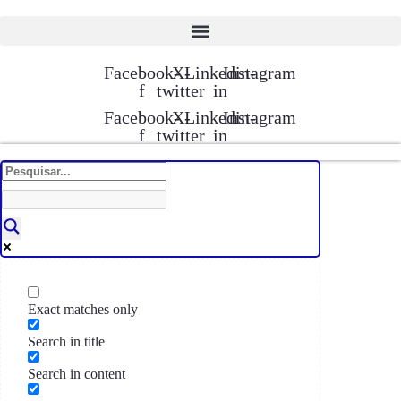
Pular
para
o
conteúdo
Facebook-
X-
Linkedin-
Instagram
f
twitter
in
Facebook-
X-
Linkedin-
Instagram
f
twitter
in
Exact matches only
Search in title
Search in content