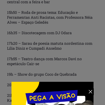
central com a feira e bar
15h50 – Roda de prosa tema: Educação e
Ferramentas Anti Racistas, com Professora Néia
Alves – Espaço Geledés
16h35 – Discotecagem com DJ Odara
17h20 – Sarau de poesia matuta nordestina com
Lília Diniz e Cumpadi Anselmo
17h55 – Teatro dança com Marcos Davi no
espetáculo Cair-se
19h – Show do grupo Coco de Quebrada
20h30 – Cortejo com o Afoxé Ogum Pá
21h55 – Coreografia A Dança Fortuita com Suene
Karim e Igor Múyìwá