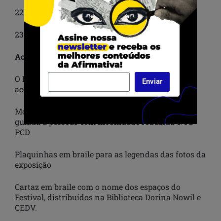
22h15 – Show com Filhos de Dona Maria
23h20 – Show com Banda Patacori
Acessibilidade
O Festival Magia Negra está atento com a
Enviar
acessibilidade e conta com:
Monitoramento de acessibilidade para visita
guiada a pessoas com mobilidade reduzida e/ou
PCD
Plaquinhas em braile para as legendas das fotos da
exposição
Cartaz em braile com o nome dos espaços do
Festival, distribuídos na Biblioteca Dorina Nowil e
CEDV.