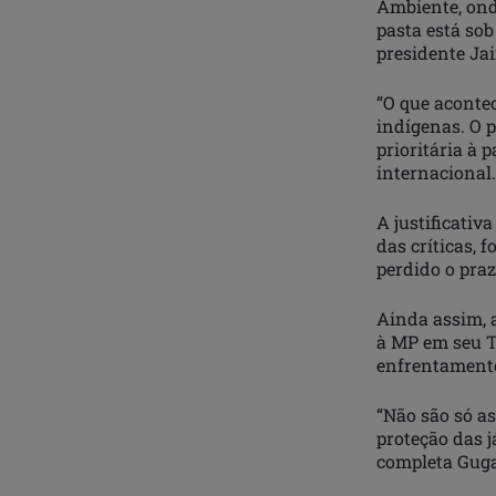
Ambiente, ond
pasta está sob
presidente Ja
“O que aconte
indígenas. O 
prioritária à 
internacional.
A justificativ
das críticas, 
perdido o praz
Ainda assim, 
à MP em seu T
enfrentamento
“Não são só a
proteção das 
completa Guga