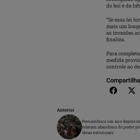
do boi e da bíb
“Se essa lei f
mais um longo
as invasões a
finaliza.
Para completar
medida provisó
controle ao d
Compartilha
Anterior
Pernambuco um ano depois das
relatam abandono do poder pú
obras estruturais