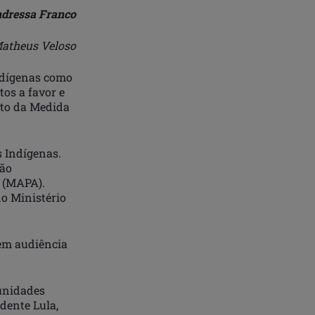
dressa Franco
atheus Veloso
indígenas como
tos a favor e
ito da Medida
s Indígenas.
rão
o (MAPA).
o Ministério
 em audiência
tunidades
dente Lula,