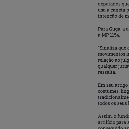
deputados que
usa a caneta p
intenção de m
Para Guga, a 
a MP 1154.
“Sinaliza que 
movimentos in
relação ao jul
qualquer juri
ressalta.
Em seu artigo 
costumes, líng
tradicionalme
todos os seus 
Assim, o fund
artifício para
conseguido ap