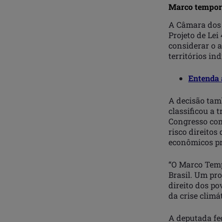
Marco tempora
A Câmara dos 
Projeto de Lei
considerar o 
territórios in
Entenda 
A decisão tam
classificou a
Congresso com
risco direitos
econômicos pr
“O Marco Tempo
Brasil. Um pro
direito dos p
da crise climát
A deputada fed