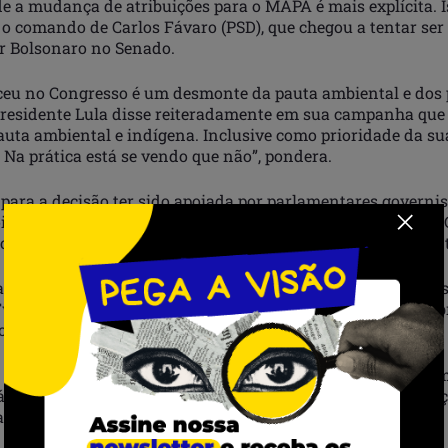
e a mudança de atribuições para o MAPA é mais explícita. I
 o comando de Carlos Fávaro (PSD), que chegou a tentar ser 
ir Bolsonaro no Senado.
ceu no Congresso é um desmonte da pauta ambiental e dos
presidente Lula disse reiteradamente em sua campanha que
pauta ambiental e indígena. Inclusive como prioridade da sua
 Na prática está se vendo que não”, pondera.
a para a decisão ter sido apoiada por parlamentares governis
foi o prazo para votar a medida, que vence no dia 1 de junho.
o, a configuração ministerial voltaria a ser a do governo ant
a ministra dos Povos Indígenas, Sônia Guajajara, se manife
witter, onde afirmou que a medida anula a representação br
 da crise climática e preservação ambiental.
s demarcações das terras não demarcadas que fica comprom
já demarcadas fica absolutamente vulnerável com a aprovaç
.