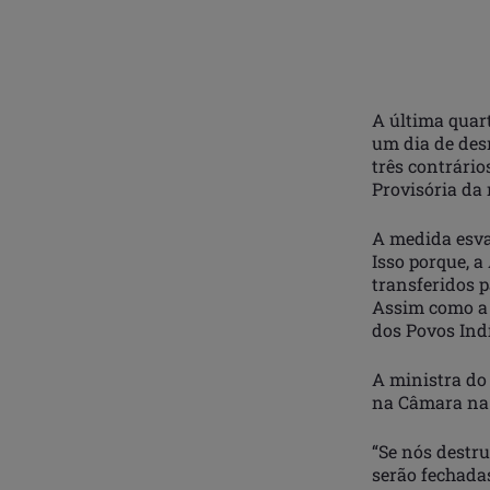
A última quart
um dia de desm
três contrário
Provisória da
A medida esva
Isso porque, 
transferidos 
Assim como a 
dos Povos Indí
A ministra do
na Câmara na 
“Se nós destru
serão fechada