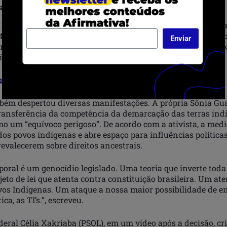
l em regime de urgência
Deputados também aprovou o requerimento de urgência pa
 490. O PL inclui na constituição a tese do Marco Temporal, o
Enviar
ano de 1989 como marco para o reconhecimento da ocupaçã
dígenas, desrespeitando o direito originário à terra.
a tese do Marco Temporal
bém despertou diversas manifestações. A própria Sônia Gua
 transferência da competência da demarcação das terras ind
o um “equívoco perigoso”. De acordo com a ativista, a med
 dos povos indígenas e abre espaço para influências políticas
evalecerem sobre direitos ancestrais.
ral é um genocídio legislado. Uma teoria que inverte toda 
jeto de lei que atenta contra constituição brasileira. Um at
ovos Indígenas. Um ataque a nossa maior possibilidade de 
ica, as TI’s.”, escreveu.
eral Célia Xakriaba (PSOL), em um vídeo após a decisão, cri