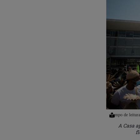
A Casa ap
f