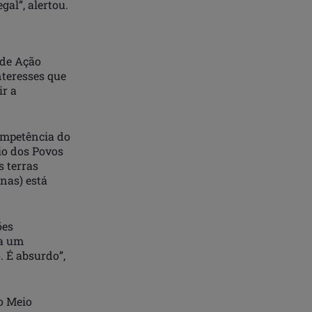
gal”, alertou.
 de Ação
nteresses que
ir a
competência do
io dos Povos
s terras
nas) está
ões
ra um
. É absurdo”,
o Meio