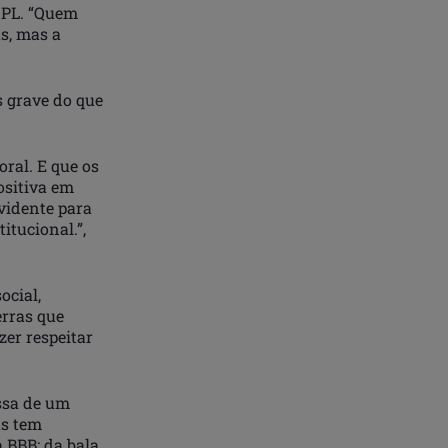
 PL. “Quem
as, mas a
s grave do que
ral. E que os
ositiva em
vidente para
itucional.”,
ocial,
erras que
er respeitar
ssa de um
as tem
BBB: da bala,