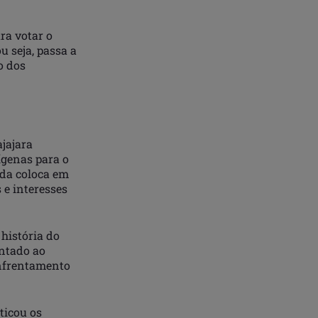
ra votar o
u seja, passa a
o dos
jajara
ígenas para o
ida coloca em
 e interesses
história do
entado ao
enfrentamento
ticou os