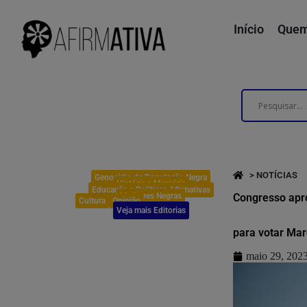
Início
Quem
> NOTÍCIAS
Genocídio da População Negra
História e Memória
Educação e Políticas Afirmativas
Mulheres Negras
Congresso apro
Cultura
Opinião
Veja mais Editorias
para votar Ma
maio 29, 202