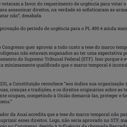
 votaram a favor do requerimento de urgência para votar o
ara assassinar direitos, na verdade só sofisticaram as arm
atar não”, desabafa.
aprovação do período de urgência para o PL 490 é ainda mai
o Congresso quer aprovar a todo custo a tese do marco tempo
dígenas não estavam enganados ao ter uma expectativa p
gamento do Supremo Tribunal Federal (STF). Isso porque é e
sta minimamente qualificado que o marco temporal é inconst
231, a Constituição reconhece “aos índios sua organização s
uas, crenças e tradições, e os direitos originários sobre as t
nte ocupam, competindo à União demarcá-las, proteger e faz
bens.”
ador da Anaí acredita que a tese do marco temporal não pa
 suprimir esses direitos. Logo, não seria aprovado no STF, m
oio no Congresso, devido à influência da chamada Bancada 