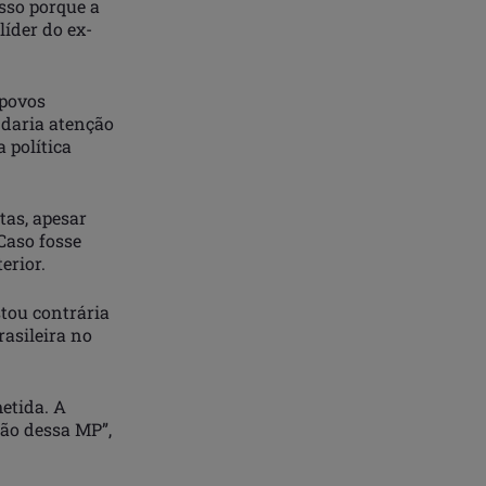
sso porque a
líder do ex-
 povos
 daria atenção
 política
tas, apesar
 Caso fosse
erior.
stou contrária
asileira no
etida. A
ão dessa MP”,