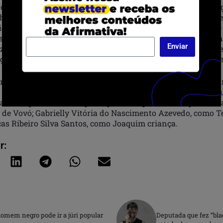
foram realizadas em Guajará-Mirim, no Vale do Guaporé, r
histórica de populações negras desde a construção do Forte
ciclos da borracha e do ouro. “Ela [Tereza] carrega marcas de
, apagamentos e violências que dialogam diretamente co
Enviar
zônia foi historicamente explorada e narrada”, conta Marce
grafa e pesquisadora responsável pelo projeto Amazônia Ne
ntou com a participação de moradores da cidade como figu
a dimensão comunitária da obra. No elenco, Haroldo José G
da a Joaquim. O núcleo principal é composto ainda por Mari
l de Vovó; Gabrielly Vitória do Nascimento Azevedo, como T
cas Ribeiro Silva Santos, como Joaquim criança.
r:
omem negro pode ir a júri popular
Deputada que fez “bla