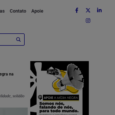
as
Contato
Apoie
negra na
idade, solidão