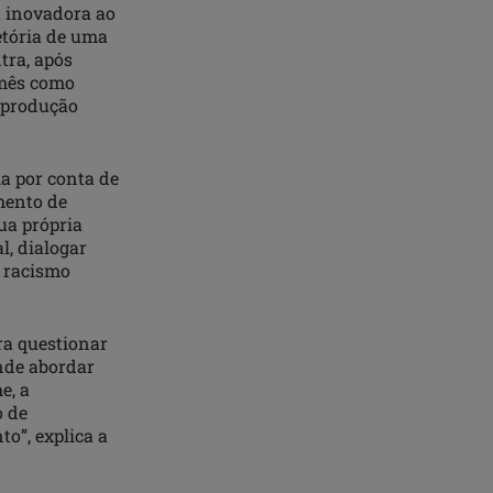
 inovadora ao
jetória de uma
tra, após
 mês como
 produção
la por conta de
mento de
ua própria
l, dialogar
o racismo
ra questionar
nde abordar
e, a
o de
to”, explica a