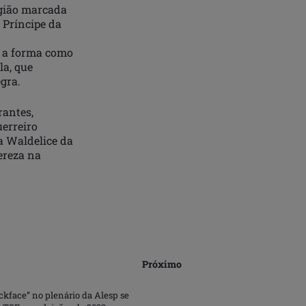
egião marcada
 Príncipe da
m a forma como
la, que
gra.
rantes,
uerreiro
a Waldelice da
ereza na
Próximo
ckface” no plenário da Alesp se