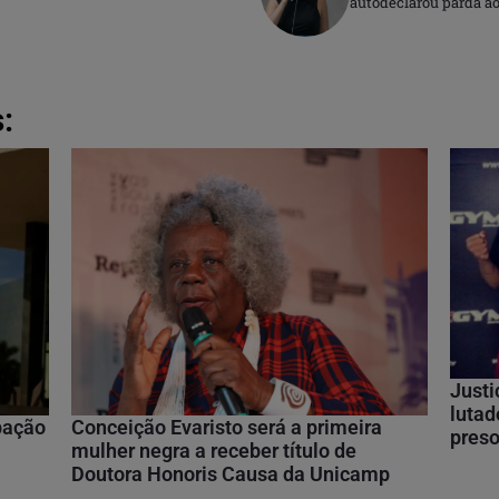
autodeclarou parda ao
:
Justi
lutad
ipação
Conceição Evaristo será a primeira
preso
mulher negra a receber título de
Doutora Honoris Causa da Unicamp