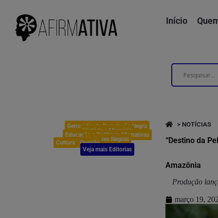
Início
Quem
> NOTÍCIAS
Genocídio da População Negra
História e Memória
Educação e Políticas Afirmativas
Mulheres Negras
“Destino da Pe
Cultura
Opinião
Veja mais Editorias
Amazônia
Produção lanç
março 19, 20