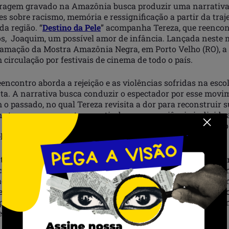
ragem gravado na Amazônia busca produzir uma narrativa
es sobre racismo, memória e ressignificação a partir da tra
a região. “
Destino da Pele
” acompanha Tereza, que reencon
s, Joaquim, um possível amor de infância. Lançada neste
ramação da Mostra Amazônia Negra, em Porto Velho (RO), a
circulação por festivais de cinema de todo o país.
encontro aborda a rejeição e as violências sofridas na esco
nta. A narrativa busca conduzir o espectador por esse movi
o passado, no qual Tereza revisita a dor para reconstruir s
lme tem como proposta, a partir de uma experiência individua
 coletivas de mulheres negras brasileiras atravessadas pel
la solidão afetiva.
os reais, o roteiro procura articular memória e presente pa
ocialmente imposto aos corpos negros. A obra também prete
ismo religioso, preconceito, ancestralidade e cura. “No film
e funciona como uma tecnologia de continuidade, um mod
presente a partir de referências que resistiram ao apagamen
ela Bonfim.