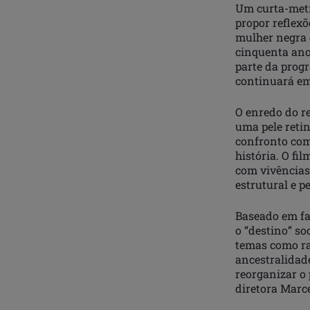
Um curta-met
propor reflexõ
mulher negra d
cinquenta ano
parte da prog
continuará em 
O enredo do re
uma pele reti
confronto com 
história. O fi
com vivências
estrutural e pe
Baseado em fat
o “destino” s
temas como rac
ancestralidad
reorganizar o 
diretora Marc