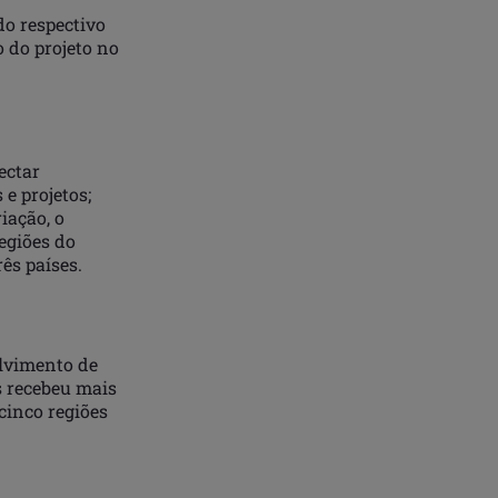
do respectivo
 do projeto no
ectar
e projetos;
riação, o
regiões do
rês países.
lvimento de
s recebeu mais
cinco regiões