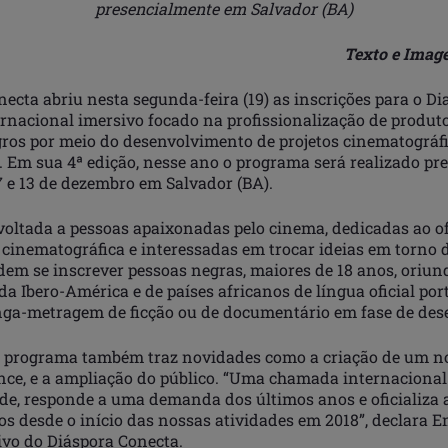
presencialmente em Salvador (BA)
Texto e Imag
ecta abriu nesta segunda-feira (19) as inscrições para o Di
rnacional imersivo focado na profissionalização de produto
gros por meio do desenvolvimento de projetos cinematográfi
 Em sua 4ª edição, nesse ano o programa será realizado pr
7 e 13 de dezembro em Salvador (BA).
 voltada a pessoas apaixonadas pelo cinema, dedicadas ao of
 cinematográfica e interessadas em trocar ideias em torno 
dem se inscrever pessoas negras, maiores de 18 anos, oriun
da Ibero-América e de países africanos de língua oficial po
onga-metragem de ficção ou de documentário em fase de de
o programa também traz novidades como a criação de um no
nce, e a ampliação do público. “Uma chamada internacional
de, responde a uma demanda dos últimos anos e oficializa 
os desde o início das nossas atividades em 2018”, declara 
tivo do Diáspora Conecta.