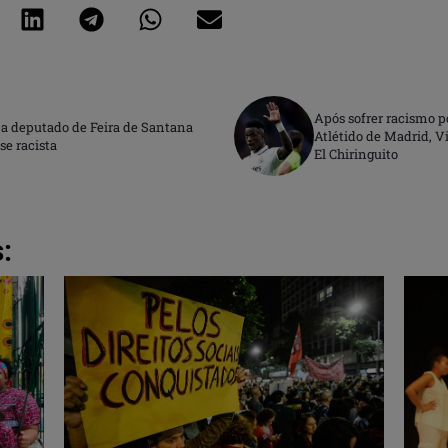
Após sofrer racismo p
 a deputado de Feira de Santana
Atlétido de Madrid, 
se racista
El Chiringuito
: