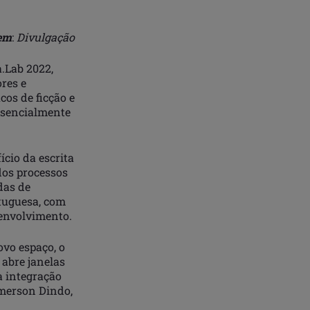
em
:
Divulgação
a.Lab 2022,
res e
cos de ficção e
esencialmente
ício da escrita
dos processos
das de
rtuguesa, com
senvolvimento.
vo espaço, o
 abre janelas
a integração
Emerson Dindo,