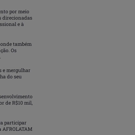
ento por meio
as direcionadas
ssional e à
, onde também
ação. Os
.
s e mergulhar
nha do seu
esenvolvimento
or de R$10 mil,
a participar
ina AFROLATAM