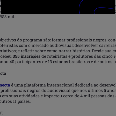
2023, com todas as despesas pagas;
aradiso
: seleção de um dos projetos de ficção com inclusão 
Paradiso de Talentos, além de apoio para o desenvolvimento
R$3 mil.
objetivos do programa são: formar profissionais negros; con
oteiristas com o mercado audiovisual; desenvolver carreiras 
criativos; e refletir sobre como narrar histórias. Desde sua c
ecebeu
355 inscrições
de roteiristas e produtores das cinco 
ionou 40 participantes de 13 estados brasileiros e de outros t
cta
necta
é uma plataforma internacional dedicada ao desenvo
 profissionais negros do audiovisual que nos últimos 5 ano
 em suas atividades e impactou cerca de 4 mil pessoas das 
 outros 11 países.
r: