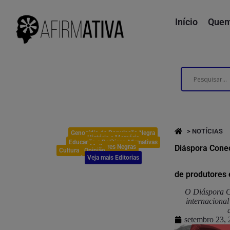
Início
Quem
> NOTÍCIAS
Genocídio da População Negra
História e Memória
Educação e Políticas Afirmativas
Mulheres Negras
Diáspora Conec
Cultura
Opinião
Veja mais Editorias
de produtores 
O Diáspora Co
internacional
setembro 23,