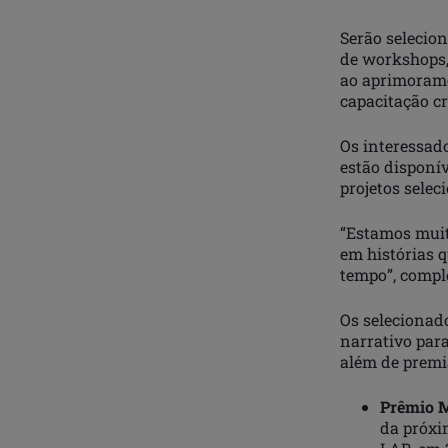
Serão selecion
de workshops, 
ao aprimorame
capacitação cr
Os interessad
estão disponív
projetos sele
“Estamos muit
em histórias q
tempo”, compl
Os selecionad
narrativo para
além de premi
Prêmio 
da próxi