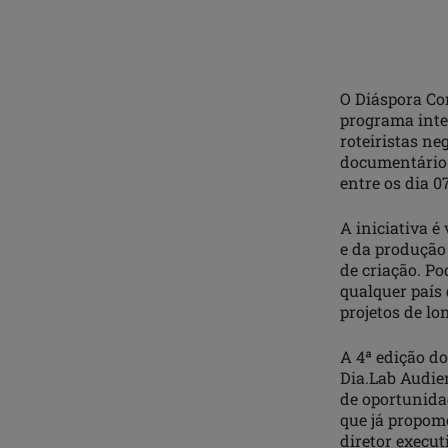
O Diáspora Con
programa inte
roteiristas ne
documentário.
entre os dia 0
A iniciativa é
e da produção
de criação. Po
qualquer país 
projetos de l
A 4ª edição d
Dia.Lab Audie
de oportunida
que já propom
diretor execu