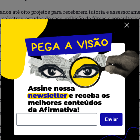
ados até oito projetos para receberem tutoria e assessoram
palestras, estudos de caso, exibição de filmes e consultori
nto das narrativas audiovisuais, ao desenvolvimento profi
iativa e mercadológica dos participantes.
os podem se inscrever até o dia 10 de outubro clicando
aqui
eis o regulamento completo e todos os detalhes de particip
cionados serão divulgados na primeira semana de novembro
o animados com a possibilidade de conhecer novas pessoa
ue falem do seu território e reescrevam em voz alta cada li
eta Dindo.
os concorrem ainda ao Prêmio Diáspora, um estímulo ao d
 um dos projetos participantes do Diáspora Lab 2022 no val
ações concedidas pelos parceiros do Diáspora Conecta:
Enviar
Miradasdoc
: seleção de um dos projetos de documentário par
ma edição do Fórum de Coprodução África – América Lat