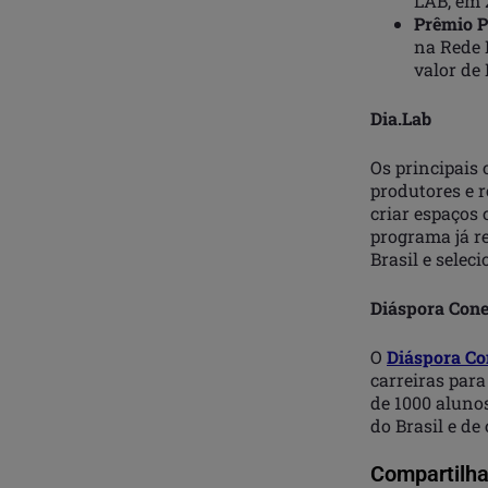
LAB, em 
Prêmio P
na Rede 
valor de 
Dia.Lab
Os principais 
produtores e r
criar espaços 
programa já r
Brasil e selec
Diáspora Cone
O
Diáspora Co
carreiras para
de 1000 alunos
do Brasil e de
Compartilha