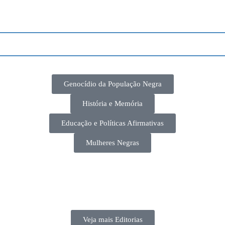
Genocídio da População Negra
História e Memória
Educação e Políticas Afirmativas
Mulheres Negras
Veja mais Editorias