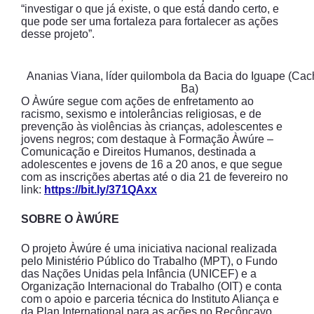
“investigar o que já existe, o que está dando certo, e
que pode ser uma fortaleza para fortalecer as ações
desse projeto”.
Ananias Viana, líder quilombola da Bacia do Iguape (Cac
Ba)
O Àwúre segue com ações de enfretamento ao
racismo, sexismo e intolerâncias religiosas, e de
prevenção às violências às crianças, adolescentes e
jovens negros; com destaque à Formação Àwúre –
Comunicação e Direitos Humanos, destinada a
adolescentes e jovens de 16 a 20 anos, e que segue
com as inscrições abertas até o dia 21 de fevereiro no
link:
https://bit.ly/371QAxx
SOBRE O ÀWÚRE
O projeto Àwúre é uma iniciativa nacional realizada
pelo Ministério Público do Trabalho (MPT), o Fundo
das Nações Unidas pela Infância (UNICEF) e a
Organização Internacional do Trabalho (OIT) e conta
com o apoio e parceria técnica do Instituto Aliança e
da Plan International para as ações no Recôncavo