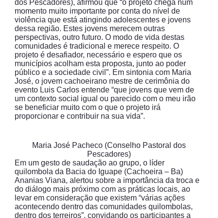
dos Pescadores), afirmou que “o projeto chega num
momento muito importante por conta do nível de
violência que está atingindo adolescentes e jovens
dessa região. Estes jovens merecem outras
perspectivas, outro futuro. O modo de vida destas
comunidades é tradicional e merece respeito. O
projeto é desafiador, necessário e espero que os
municípios acolham esta proposta, junto ao poder
público e a sociedade civil”. Em sintonia com Maria
José, o jovem cachoeirano mestre de cerimônia do
evento Luis Carlos entende “que jovens que vem de
um contexto social igual ou parecido com o meu irão
se beneficiar muito com o que o projeto irá
proporcionar e contribuir na sua vida”.
Maria José Pacheco (Conselho Pastoral dos
Pescadores)
Em um gesto de saudação ao grupo, o líder
quilombola da Bacia do Iguape (Cachoeira – Ba)
Ananias Viana, alertou sobre a importância da troca e
do diálogo mais próximo com as práticas locais, ao
levar em consideração que existem “várias ações
acontecendo dentro das comunidades quilombolas,
dentro dos terreiros”, convidando os participantes a