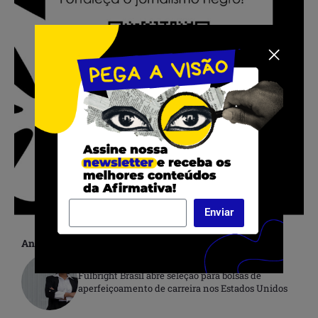
Enviar
Anterior
Fulbright Brasil abre seleção para bolsas de
aperfeiçoamento de carreira nos Estados Unidos