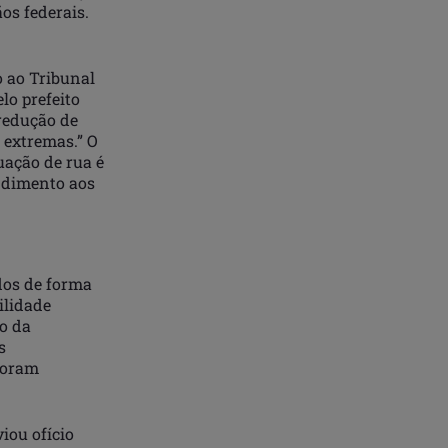
os federais.
o ao Tribunal
lo prefeito
redução de
 extremas.” O
uação de rua é
ndimento aos
dos de forma
ilidade
io da
s
foram
iou ofício