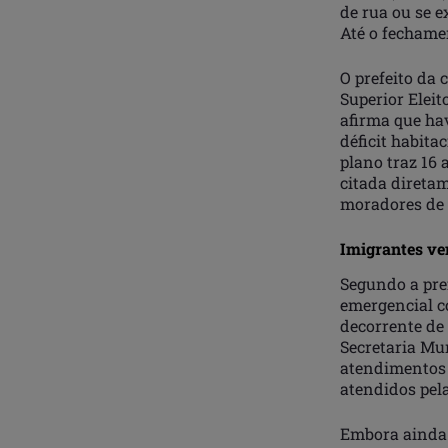
de rua ou se e
Até o fechame
O prefeito da 
Superior Eleit
afirma que ha
déficit habit
plano traz 16 
citada direta
moradores de 
Imigrantes v
Segundo a pre
emergencial co
decorrente de
Secretaria Mu
atendimentos 
atendidos pel
Embora ainda s