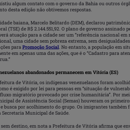
xistiu algum contato com o governo da Bahia ou outros órgã
nto desta edição não obtivemos respostas.
cidade baiana, Marcelo Belitardo (DEM), declarou patrimôni
oral (TSE) de R$ 2.144.551,92. O plano de governo assinado pe
verá atuação para a cidade ser um “referência nacional em 
acional, uma cidade sem pobreza extrema, sem desigualdades
ações para
Promoção Social
. No entanto, a população em sit
mente em apenas uma das ações, que é o “Cadastro para ate
rua.”
enezuelanos abandonados permanecem em Vitória (ES)
feitura de Vitória, os indígenas venezuelanos foram acolhi
mo é exigido por lei para pessoas em “situação de vulnerab
 fluxo migratório provocado por crise humanitária”. Por me
nicipal de Assistência Social (Semas) houveram os primeiro
e busca por acolhimento do grupo. Os imigrantes também 
a Secretaria Municipal de Saúde.
em destino, em nota a Prefeitura de Vitória afirma que env