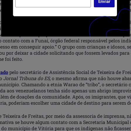
Enviar
ns da prefeitura de Teixeira de Freitas é possível ver uma 
e precária para o atendimento aos imigrantes –
Imagem:
As
de Freitas
o com a nota da prefeitura de Teixeira de Freitas, “Devido 
ndígenas em território teixeirense, não há o funcionamento
verba disponível que possam fornecer a assistência adequad
to contato com a Funai, órgão federal responsável pelos ind
esso em conseguir apoio.” O grupo com crianças e idosos, 
tou por deixar a cidade solicitando que fossem levados para 
 foi feito.
vado
pelo secretário de Assistência Social de Teixeira de Fre
 o
Jornal Tribuna do ES,
o mesmo afirma que não houve aba
unicípio. Chamando a etnia Warao de “tribo”, o secretário 
ada aos venezuelanos tenha sido apenas um abrigo improvi
além de doações da comunidade. Após, os imigrantes, que 
ária, poderiam escolher uma cidade de destino para serem d
e Teixeira de Freitas, por meio da assessoria de imprensa, 
rmativa se houve algum contato com a Secretaria Municipal 
) do município de Vitória para que os indígenas não ficass