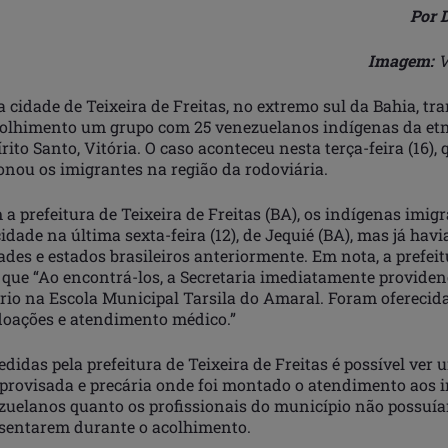
Por 
Imagem:
V
a cidade de Teixeira de Freitas, no extremo sul da Bahia, tr
olhimento um grupo com 25 venezuelanos indígenas da et
írito Santo, Vitória. O caso aconteceu nesta terça-feira (16)
nou os imigrantes na região da rodoviária.
a prefeitura de Teixeira de Freitas (BA), os indígenas imig
idade na última sexta-feira (12), de Jequié (BA), mas já ha
ades e estados brasileiros anteriormente. Em nota, a prefei
 que “Ao encontrá-los, a Secretaria imediatamente provide
ório na Escola Municipal Tarsila do Amaral. Foram oferecid
doações e atendimento médico.”
idas pela prefeitura de Teixeira de Freitas é possível ver 
provisada e precária onde foi montado o atendimento aos i
zuelanos quanto os profissionais do município não possuí
 sentarem durante o acolhimento.