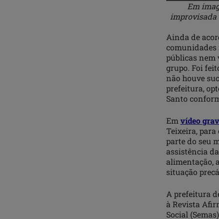
Em image
improvisada 
Ainda de acord
comunidades i
públicas nem 
grupo. Foi fei
não houve suc
prefeitura, op
Santo conforme
Em
vídeo gra
Teixeira, para
parte do seu m
assistência d
alimentação, 
situação prec
A prefeitura d
à Revista Afi
Social (Semas