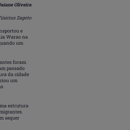
Daiane Oliveira
inicius Zagoto
ansportou e
nia Warao na
, quando um
rantes foram
viam passado
tura da cidade
nciou um
as
uma estrutura
migrantes.
am sequer