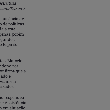
estrutura
com/Teixeira
à ausência de
 de políticas
a a este
ígenas, porém
segundo a
o Espírito
itas, Marcelo
ndono por
confirma que a
sado e
viviam em
eixados.
não respondeu
de Assistência
em em situação