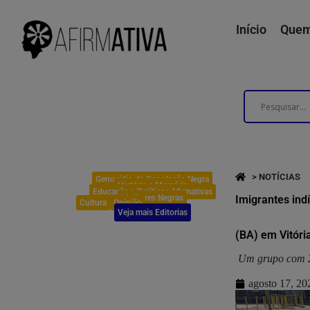
Início
Quem
> NOTÍCIAS
Genocídio da População Negra
História e Memória
Educação e Políticas Afirmativas
Mulheres Negras
Imigrantes ind
Cultura
Opinião
Veja mais Editorias
(BA) em Vitóri
Um grupo com 25
agosto 17, 20