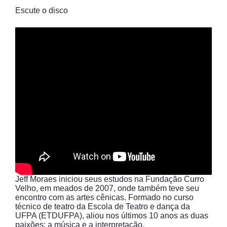
Escute o disco
Jeff Moraes iniciou seus estudos na Fundação Curro
Velho, em meados de 2007, onde também teve seu
encontro com as artes cênicas. Formado no curso
técnico de teatro da Escola de Teatro e dança da
UFPA (ETDUFPA), aliou nos últimos 10 anos as duas
paixões: a música e a interpretação.