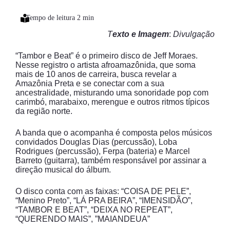
T
exto
e Imagem
:
Divulgação
“Tambor e Beat” é o primeiro disco de Jeff Moraes.
Nesse registro o artista afroamazônida, que soma
mais de 10 anos de carreira, busca revelar a
Amazônia Preta e se conectar com a sua
ancestralidade, misturando uma sonoridade pop com
carimbó, marabaixo, merengue e outros ritmos típicos
da região norte.
A banda que o acompanha é composta pelos músicos
convidados Douglas Dias (percussão), Loba
Rodrigues (percussão), Ferpa (bateria) e Marcel
Barreto (guitarra), também responsável por assinar a
direção musical do álbum.
O disco conta com as faixas: “COISA DE PELE”,
“Menino Preto”, “LÁ PRA BEIRA”, “IMENSIDÃO”,
“TAMBOR E BEAT”, “DEIXA NO REPEAT”,
“QUERENDO MAIS”, ”MAIANDEUA”