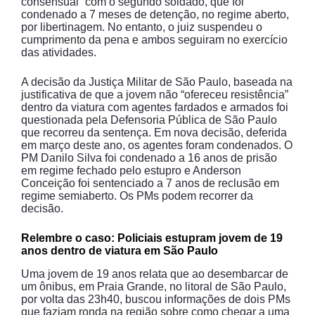
consensual” com o segundo soldado, que foi
condenado a 7 meses de detenção, no regime aberto,
por libertinagem. No entanto, o juiz suspendeu o
cumprimento da pena e ambos seguiram no exercício
das atividades.
A decisão da Justiça Militar de São Paulo, baseada na
justificativa de que a jovem não “ofereceu resistência”
dentro da viatura com agentes fardados e armados foi
questionada pela Defensoria Pública de São Paulo
que recorreu da sentença. Em nova decisão, deferida
em março deste ano, os agentes foram condenados. O
PM Danilo Silva foi condenado a 16 anos de prisão
em regime fechado pelo estupro e Anderson
Conceição foi sentenciado a 7 anos de reclusão em
regime semiaberto. Os PMs podem recorrer da
decisão.
Relembre o caso: Policiais estupram jovem de 19
anos dentro de viatura em São Paulo
Uma jovem de 19 anos relata que ao desembarcar de
um ônibus, em Praia Grande, no litoral de São Paulo,
por volta das 23h40, buscou informações de dois PMs
que faziam ronda na região sobre como chegar a uma