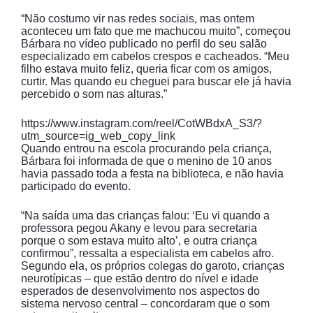
“Não costumo vir nas redes sociais, mas ontem
aconteceu um fato que me machucou muito”, começou
Bárbara no vídeo publicado no perfil do seu salão
especializado em cabelos crespos e cacheados. “Meu
filho estava muito feliz, queria ficar com os amigos,
curtir. Mas quando eu cheguei para buscar ele já havia
percebido o som nas alturas.”
https://www.instagram.com/reel/CotWBdxA_S3/?
utm_source=ig_web_copy_link
Quando entrou na escola procurando pela criança,
Bárbara foi informada de que o menino de 10 anos
havia passado toda a festa na biblioteca, e não havia
participado do evento.
“Na saída uma das crianças falou: ‘Eu vi quando a
professora pegou Akany e levou para secretaria
porque o som estava muito alto’, e outra criança
confirmou”, ressalta a especialista em cabelos afro.
Segundo ela, os próprios colegas do garoto, crianças
neurotípicas – que estão dentro do nível e idade
esperados de desenvolvimento nos aspectos do
sistema nervoso central – concordaram que o som