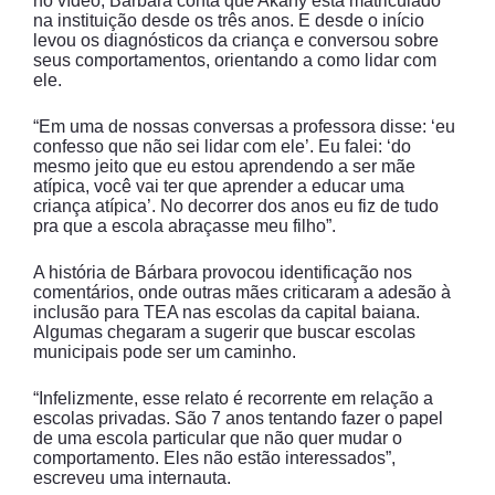
no vídeo, Bárbara conta que Akany está matriculado
na instituição desde os três anos. E desde o início
levou os diagnósticos da criança e conversou sobre
seus comportamentos, orientando a como lidar com
ele.
“Em uma de nossas conversas a professora disse: ‘eu
confesso que não sei lidar com ele’. Eu falei: ‘do
mesmo jeito que eu estou aprendendo a ser mãe
atípica, você vai ter que aprender a educar uma
criança atípica’. No decorrer dos anos eu fiz de tudo
pra que a escola abraçasse meu filho”.
A história de Bárbara provocou identificação nos
comentários, onde outras mães criticaram a adesão à
inclusão para TEA nas escolas da capital baiana.
Algumas chegaram a sugerir que buscar escolas
municipais pode ser um caminho.
“Infelizmente, esse relato é recorrente em relação a
escolas privadas. São 7 anos tentando fazer o papel
de uma escola particular que não quer mudar o
comportamento. Eles não estão interessados”,
escreveu uma internauta.