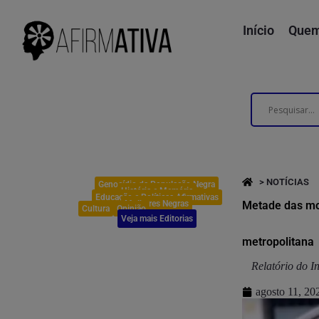
Início
Quem
> NOTÍCIAS
Genocídio da População Negra
História e Memória
Educação e Políticas Afirmativas
Mulheres Negras
Metade das mor
Cultura
Opinião
Veja mais Editorias
metropolitana
Relatório do I
agosto 11, 20