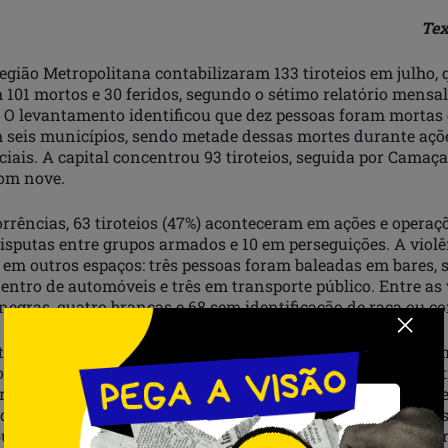
Tex
egião Metropolitana contabilizaram 133 tiroteios em julho, 
 101 mortos e 30 feridos, segundo o sétimo relatório mensa
. O levantamento identificou que dez pessoas foram mortas
m seis municípios, sendo metade dessas mortes durante açõ
ciais. A capital concentrou 93 tiroteios, seguida por Camaçar
com nove.
orrências, 63 tiroteios (47%) aconteceram em ações e operaçõ
disputas entre grupos armados e 10 em perseguições. A vio
 em outros espaços: três pessoas foram baleadas em bares, 
dentro de automóveis e três em transporte público. Entre as 
egras, quatro brancas e 68 sem identificação de raça ou co
o mostra que, entre os mortos, 94 eram homens e sete era
os, 21 eram homens, sete mulheres cis, uma mulher trans e t
nero identificado. Cinco adolescentes foram mortos e um fe
dultos perderam a vida e 29 ficaram feridos. Dois mototaxi
lante estão entre as vítimas fatais, e dois agentes de seg