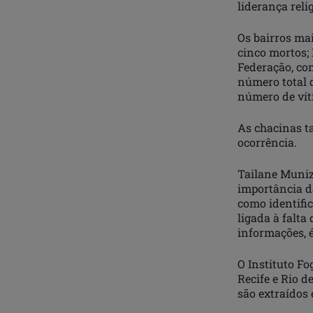
liderança reli
Os bairros mai
cinco mortos; 
Federação, com
número total d
número de vít
As chacinas t
ocorrência.
Tailane Muniz
importância d
como identific
ligada à falta
informações, é
O Instituto F
Recife e Rio d
são extraídos