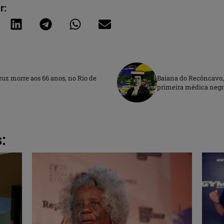
r:
ruz morre aos 66 anos, no Rio de
Baiana do Recôncavo, 
primeira médica negra
: