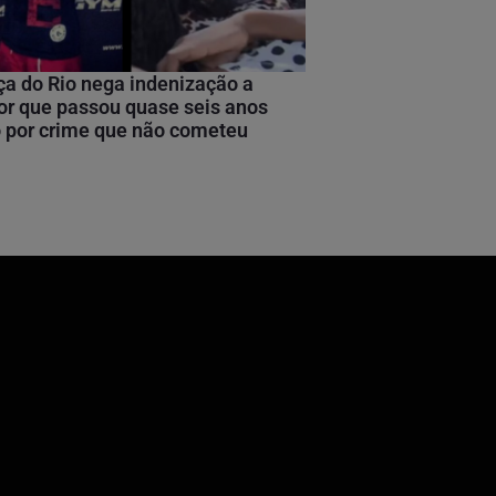
ça do Rio nega indenização a
or que passou quase seis anos
 por crime que não cometeu