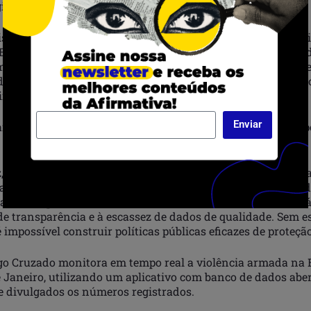
giosa foram feridos.
s afetados foram Portão, em Lauro de Freitas, com quatro ti
Beiru/Tancredo Neves, em Salvador, com quatro tiroteios e 
 três tiroteios e cinco feridos. O relatório indica redução d
e tiroteios em relação a julho do ano anterior, mas aument
imas baleadas.
Enviar
ambém marcaram o mês: 14 pessoas foram mortas nesse tip
, coordenadora regional do Fogo Cruzado na Bahia, ressalta
a atuação da organização no estado: “Antes do Fogo Cruzad
ar esse tipo de tendência na Bahia. A violência armada est
 de transparência e à escassez de dados de qualidade. Sem e
 impossível construir políticas públicas eficazes de proteçã
ogo Cruzado monitora em tempo real a violência armada na 
e Janeiro, utilizando um aplicativo com banco de dados abe
 e divulgados os números registrados.