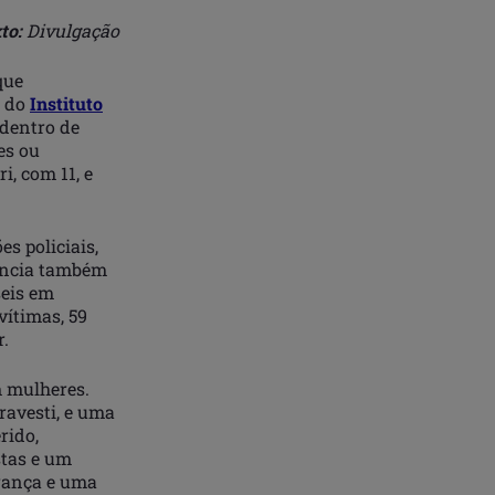
to:
Divulgação
que
l do
Instituto
 dentro de
es ou
i, com 11, e
es policiais,
lência também
seis em
vítimas, 59
r.
m mulheres.
ravesti, e uma
rido,
stas e um
urança e uma