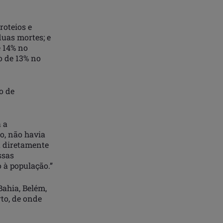
roteios e
duas mortes; e
e 14% no
o de 13% no
o de
 a
o, não havia
á diretamente
ssas
o à população.”
Bahia, Belém,
rto, de onde