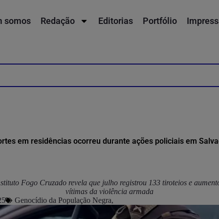
 somos
Redação
Editorias
Portfólio
Impress
tes em residências ocorreu durante ações policiais em Salva
nstituto Fogo Cruzado revela que julho registrou 133 tiroteios e aumen
vítimas da violência armada
25
Genocídio da População Negra
,