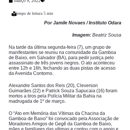
março 9, 2022
Por Jamile Novaes /
Instituto Odara
Imagem:
Beatriz Sousa
Na tarde da última segunda-feira (7), um grupo de
manifestantes se reuniu na comunidade da Gamboa
de Baixo, em Salvador (BA), para pedir justiça pelo
assassinato de três jovens negros. O ato aconteceu
entre 12h e 16h, fechando as duas pistas de acesso
da Avenida Contorno.
Alexandre Santos dos Reis (20), Cleverson
Guimarães (22) e Patrick Souza Sapucaia (16) foram
mortos a tiros pela Polícia Militar da Bahia na
madrugada de 1º de março.
O “Ato em Memória das Vítimas da Chacina da
Gamboa de Baixo” foi convocado pela Associação de
Moradores Amigos de Gegê da Gamboa de Baixo,
mães e familiares das vítimas e contou com o apoio e