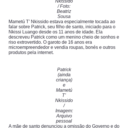
Nkissido
/ Foto:
Beatriz
Sousa
Mametú T’ Nkissido estava especialmente tocada ao
falar sobre Patrick, seu filho de santo, iniciado para o
Nkissi Luango desde os 11 anos de idade. Ela
descreveu Patrick como um menino cheio de sonhos e
riso extrovertido. O garoto de 16 anos era
microempreendedor e vendia roupas, bonés e outros
produtos pela internet.
Patrick
(ainda
criança)
e
Mametú
T’
Nkissido
/
Imagem:
Arquivo
pessoal
A mãe de santo denunciou a omissão do Governo e do