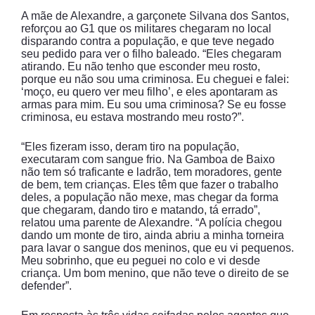
A mãe de Alexandre, a garçonete Silvana dos Santos,
reforçou ao G1 que os militares chegaram no local
disparando contra a população, e que teve negado
seu pedido para ver o filho baleado. “Eles chegaram
atirando. Eu não tenho que esconder meu rosto,
porque eu não sou uma criminosa. Eu cheguei e falei:
‘moço, eu quero ver meu filho’, e eles apontaram as
armas para mim. Eu sou uma criminosa? Se eu fosse
criminosa, eu estava mostrando meu rosto?”.
“Eles fizeram isso, deram tiro na população,
executaram com sangue frio. Na Gamboa de Baixo
não tem só traficante e ladrão, tem moradores, gente
de bem, tem crianças. Eles têm que fazer o trabalho
deles, a população não mexe, mas chegar da forma
que chegaram, dando tiro e matando, tá errado”,
relatou uma parente de Alexandre. “A polícia chegou
dando um monte de tiro, ainda abriu a minha torneira
para lavar o sangue dos meninos, que eu vi pequenos.
Meu sobrinho, que eu peguei no colo e vi desde
criança. Um bom menino, que não teve o direito de se
defender”.