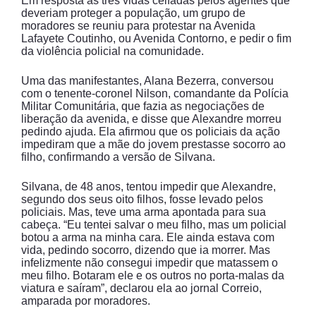
Em resposta às três vidas ceifadas pelos agentes que
deveriam proteger a população, um grupo de
moradores se reuniu para protestar na Avenida
Lafayete Coutinho, ou Avenida Contorno, e pedir o fim
da violência policial na comunidade.
Uma das manifestantes, Alana Bezerra, conversou
com o tenente-coronel Nilson, comandante da Polícia
Militar Comunitária, que fazia as negociações de
liberação da avenida, e disse que Alexandre morreu
pedindo ajuda. Ela afirmou que os policiais da ação
impediram que a mãe do jovem prestasse socorro ao
filho, confirmando a versão de Silvana.
Silvana, de 48 anos, tentou impedir que Alexandre,
segundo dos seus oito filhos, fosse levado pelos
policiais. Mas, teve uma arma apontada para sua
cabeça. “Eu tentei salvar o meu filho, mas um policial
botou a arma na minha cara. Ele ainda estava com
vida, pedindo socorro, dizendo que ia morrer. Mas
infelizmente não consegui impedir que matassem o
meu filho. Botaram ele e os outros no porta-malas da
viatura e saíram”, declarou ela ao jornal Correio,
amparada por moradores.