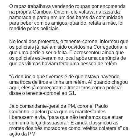
O rapaz trabalhava vendendo roupas por encomenda
na própria Gamboa. Ontem, ele voltava na casa da
namorada e parou em um dos bares da comunidade
para beber com os amigos, quando, relata a mãe, foi
rendido pelos policiais.
No local dos protestos, o tenente-coronel informou que
os policiais já haviam sido ouvidos na Corregedoria, e
que uma perícia seria feita. E acrescentou ainda que
os policiais estiveram no local após uma denúncia de
que as vítimas haviam feito uma pessoa de refém.
“A denúncia que tivemos é de que estava havendo
uma troca de tiros e tinha um refém. Aí quando chegou
aqui, eles já começaram a trocar tiros com a polícia”,
disse o tenente-coronel ao G1.
Já o comandante-geral da PM, coronel Paulo
Coutinho, apelou para que os manifestantes
liberassem a via, “para que não tenhamos que atuar
com uma força dissuasora”. E ainda classificou as
mortes dos três moradores como “efeitos colaterais” da
ação da PM.