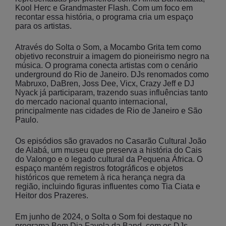
Kool Herc e Grandmaster Flash. Com um foco em
recontar essa história, o programa cria um espaço
para os artistas.
Através do Solta o Som, a Mocambo Grita tem como
objetivo reconstruir a imagem do pioneirismo negro na
música. O programa conecta artistas com o cenário
underground do Rio de Janeiro. DJs renomados como
Mabruxo, DaBren, Joss Dee, Vicx, Crazy Jeff e DJ
Nyack já participaram, trazendo suas influências tanto
do mercado nacional quanto internacional,
principalmente nas cidades de Rio de Janeiro e São
Paulo.
Os episódios são gravados no Casarão Cultural João
de Alabá, um museu que preserva a história do Cais
do Valongo e o legado cultural da Pequena África. O
espaço mantém registros fotográficos e objetos
históricos que remetem à rica herança negra da
região, incluindo figuras influentes como Tia Ciata e
Heitor dos Prazeres.
Em junho de 2024, o Solta o Som foi destaque no
programa Bom Dia Favela da Band, com os DJs